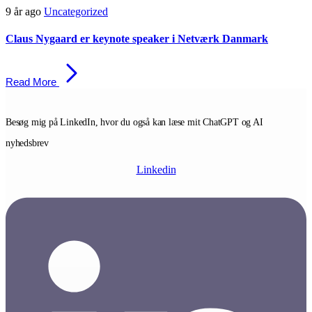
Skip
Skip
9 år ago
Uncategorized
links
to
primary
Claus Nygaard er keynote speaker i Netværk Danmark
navigation
Skip
to
Read More
content
Besøg mig på LinkedIn, hvor du også kan læse mit ChatGPT og AI
nyhedsbrev
Linkedin