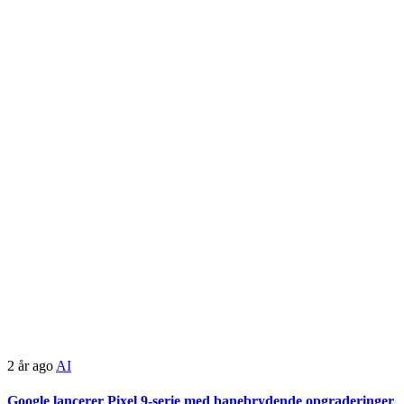
2 år ago
AI
Google lancerer Pixel 9-serie med banebrydende opgraderinger