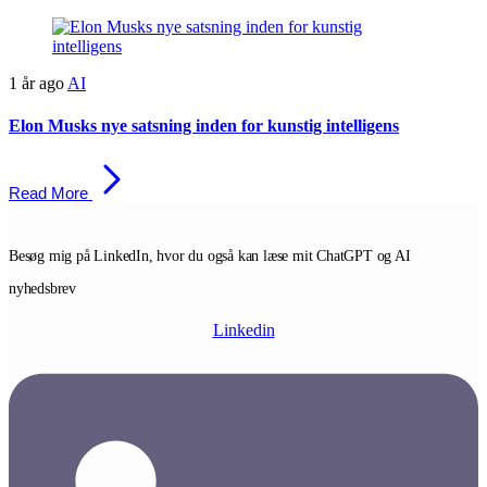
Skip
Skip
links
to
primary
1 år ago
AI
navigation
Skip
to
Elon Musks nye satsning inden for kunstig intelligens
content
Read More
Besøg mig på LinkedIn, hvor du også kan læse mit ChatGPT og AI
nyhedsbrev
Linkedin