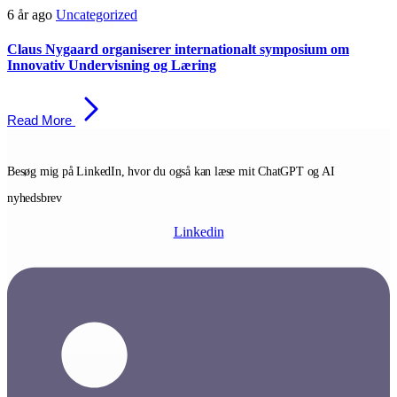
Skip
Skip
6 år ago
Uncategorized
links
to
primary
Claus Nygaard organiserer internationalt symposium om
navigation
Innovativ Undervisning og Læring
Skip
to
content
Read More
Besøg mig på LinkedIn, hvor du også kan læse mit ChatGPT og AI
nyhedsbrev
Linkedin