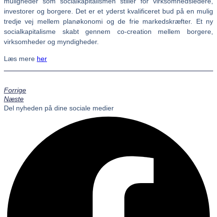
muligheder som socialkapitalismen stiller for virksomhedsledere,
investorer og borgere. Det er et yderst kvalificeret bud på en mulig
tredje vej mellem planøkonomi og de frie markedskræfter. Et ny
socialkapitalisme skabt gennem co-creation mellem borgere,
virksomheder og myndigheder.
Læs mere
her
Forrige
Næste
Del nyheden på dine sociale medier