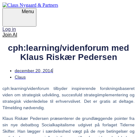
Skip
Skip
links
to
Menu
primary
navigation
Skip
Log in
to
Join AI
content
cph:learning/videnforum med
Klaus Riskær Pedersen
december 20, 2014
Claus
cph:learning/videnforum tilbyder inspirerende forskningsbaseret
viden om strategisk udvikling, succesfuld strategiimplementering og
strategisk videnledelse til erhvervslivet. Det er gratis at deltage.
Tilmelding nødvendig.
Klaus Riskær Pedersen præsenterer de grundlæggende pointer fra
sin nye debatbog Socialkapitalisme udgivet på forlaget Tiderne
Skifter. Han lægger i særdeleshed vægt på de nye betingelser og