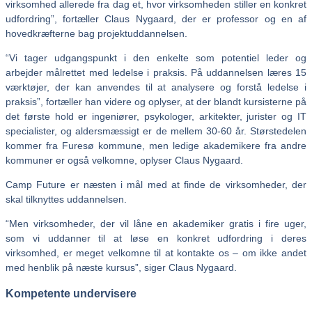
virksomhed allerede fra dag et, hvor virksomheden stiller en konkret
udfordring”, fortæller Claus Nygaard, der er professor og en af
hovedkræfterne bag projektuddannelsen.
“Vi tager udgangspunkt i den enkelte som potentiel leder og
arbejder målrettet med ledelse i praksis. På uddannelsen læres 15
værktøjer, der kan anvendes til at analysere og forstå ledelse i
praksis”, fortæller han videre og oplyser, at der blandt kursisterne på
det første hold er ingeniører, psykologer, arkitekter, jurister og IT
specialister, og aldersmæssigt er de mellem 30-60 år. Størstedelen
kommer fra Furesø kommune, men ledige akademikere fra andre
kommuner er også velkomne, oplyser Claus Nygaard.
Camp Future er næsten i mål med at finde de virksomheder, der
skal tilknyttes uddannelsen.
“Men virksomheder, der vil låne en akademiker gratis i fire uger,
som vi uddanner til at løse en konkret udfordring i deres
virksomhed, er meget velkomne til at kontakte os – om ikke andet
med henblik på næste kursus”, siger Claus Nygaard.
Kompetente undervisere