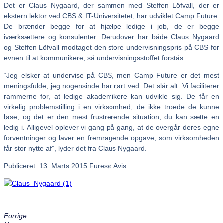
Det er Claus Nygaard, der sammen med Steffen Löfvall, der er
ekstern lektor ved CBS & IT-Universitetet, har udviklet Camp Future.
De brænder begge for at hjælpe ledige i job, de er begge
iværksættere og konsulenter. Derudover har både Claus Nygaard
og Steffen Löfvall modtaget den store undervisningspris på CBS for
evnen til at kommunikere, så undervisningsstoffet forstås.
“Jeg elsker at undervise på CBS, men Camp Future er det mest
meningsfulde, jeg nogensinde har rørt ved. Det slår alt. Vi faciliterer
rammerne for, at ledige akademikere kan udvikle sig. De får en
virkelig problemstilling i en virksomhed, de ikke troede de kunne
løse, og det er den mest frustrerende situation, du kan sætte en
ledig i. Alligevel oplever vi gang på gang, at de overgår deres egne
forventninger og laver en fremragende opgave, som virksomheden
får stor nytte af”, lyder det fra Claus Nygaard.
Publiceret: 13. Marts 2015 Furesø Avis
Forrige