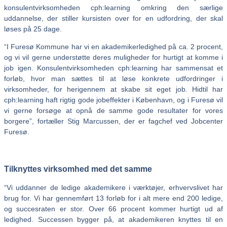
konsulentvirksomheden cph:learning omkring den særlige
uddannelse, der stiller kursisten over for en udfordring, der skal
løses på 25 dage.
“I Furesø Kommune har vi en akademikerledighed på ca. 2 procent,
og vi vil gerne understøtte deres muligheder for hurtigt at komme i
job igen. Konsulentvirksomheden cph:learning har sammensat et
forløb, hvor man sættes til at løse konkrete udfordringer i
virksomheder, for herigennem at skabe sit eget job. Hidtil har
cph:learning haft rigtig gode jobeffekter i København, og i Furesø vil
vi gerne forsøge at opnå de samme gode resultater for vores
borgere”, fortæller Stig Marcussen, der er fagchef ved Jobcenter
Furesø.
Tilknyttes virksomhed med det samme
“Vi uddanner de ledige akademikere i værktøjer, erhvervslivet har
brug for. Vi har gennemført 13 forløb for i alt mere end 200 ledige,
og succesraten er stor. Over 66 procent kommer hurtigt ud af
ledighed. Successen bygger på, at akademikeren knyttes til en