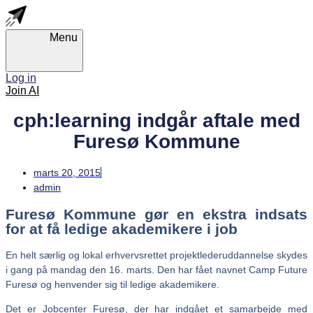
Skip
Skip
links
to
primary
Menu
navigation
Skip
to
Log in
content
Join AI
cph:learning indgår aftale med
Furesø Kommune
marts 20, 2015
admin
Furesø Kommune gør en ekstra indsats
for at få ledige akademikere i job
En helt særlig og lokal erhvervsrettet projektlederuddannelse skydes
i gang på mandag den 16. marts. Den har fået navnet Camp Future
Furesø og henvender sig til ledige akademikere.
Det er Jobcenter Furesø, der har indgået et samarbejde med