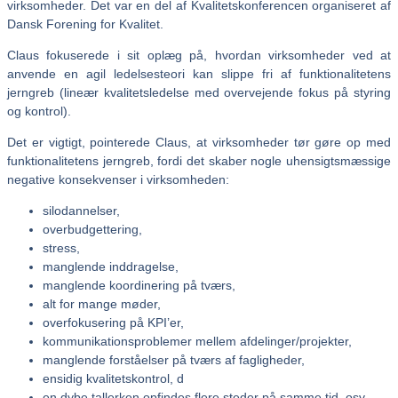
virksomheder. Det var en del af Kvalitetskonferencen organiseret af
Dansk Forening for Kvalitet.
Claus fokuserede i sit oplæg på, hvordan virksomheder ved at
anvende en agil ledelsesteori kan slippe fri af funktionalitetens
jerngreb (lineær kvalitetsledelse med overvejende fokus på styring
og kontrol).
Det er vigtigt, pointerede Claus, at virksomheder tør gøre op med
funktionalitetens jerngreb, fordi det skaber nogle uhensigtsmæssige
negative konsekvenser i virksomheden:
silodannelser,
overbudgettering,
stress,
manglende inddragelse,
manglende koordinering på tværs,
alt for mange møder,
overfokusering på KPI’er,
kommunikationsproblemer mellem afdelinger/projekter,
manglende forståelser på tværs af fagligheder,
ensidig kvalitetskontrol, d
en dybe tallerken opfindes flere steder på samme tid, osv.