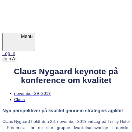
Skip
Skip
links
to
primary
navigation
Skip
to
content
Menu
Log in
Join AI
Claus Nygaard keynote på
konference om kvalitet
november 29, 2019
Claus
Nye perspektiver på kvalitet gennem strategisk agilitet
Claus Nygaard holdt den 28. november 2019 indlæg på Trinity Hotel
i Fredericia for en stor gruppe kvalitetsansvarlige i danske