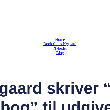
Home
Book Claus Nygaard
Nyheder
Blog
gaard skriver
og” til udgiv