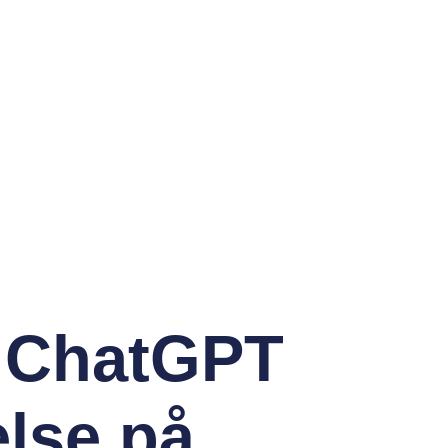
 “ChatGPT
else på