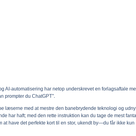
og AI-automatisering har netop underskrevet en forlagsaftale m
an prompter du ChatGPT”.
pe læserne med at mestre den banebrydende teknologi og udnyt
 har haft; med den rette instruktion kan du tage de mest fantas
m at have det perfekte kort til en stor, ukendt by—du får ikke kun d