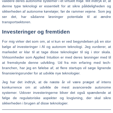
validere deres autonome systemer i et virtuelt miljø. Mit indtryk er, at
denne type teknologi er essentielt for at sikre pålideligheden og
sikkerheden af autonome køretøjer, før de rammer vejene. Som jeg
ser det, har sådanne løsninger potentiale til at ændre
transportsektoren.
Investeringer og fremtiden
For mig virker det som om, at vi kun er ved begyndelsen på en stor
bølge af investeringer i AI og autonom teknologi. Jeg vurderer, at
markedet er klar til at tage disse teknologier til sig i stor skala.
Virksomheder som Applied Intuition er med deres løsninger med til
at fremskynde denne udvikling. Ud fra min erfaring med tech-
branchen, har jeg en følelse af, at flere startups vil søge lignende
finansieringsrunder for at udvikle nye teknologier.
Jeg har det indtryk, at de næste år vil være præget af intens
konkurrence om at udvikle de mest avancerede autonome
systemer. Udover investeringerne bliver det også spændende at
følge de regulatoriske aspekter og lovgivning, der skal sikre
sikkerheden i brugen af disse teknologier.