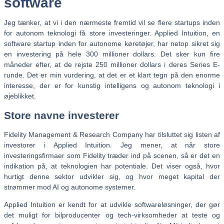
software
Jeg tænker, at vi i den nærmeste fremtid vil se flere startups inden
for autonom teknologi få store investeringer. Applied Intuition, en
software startup inden for autonome køretøjer, har netop sikret sig
en investering på hele 300 millioner dollars. Det sker kun fire
måneder efter, at de rejste 250 millioner dollars i deres Series E-
runde. Det er min vurdering, at det er et klart tegn på den enorme
interesse, der er for kunstig intelligens og autonom teknologi i
øjeblikket.
Store navne investerer
Fidelity Management & Research Company har tilsluttet sig listen af
investorer i Applied Intuition. Jeg mener, at når store
investeringsfirmaer som Fidelity træder ind på scenen, så er det en
indikation på, at teknologien har potentiale. Det viser også, hvor
hurtigt denne sektor udvikler sig, og hvor meget kapital der
strømmer mod AI og autonome systemer.
Applied Intuition er kendt for at udvikle softwareløsninger, der gør
det muligt for bilproducenter og tech-virksomheder at teste og