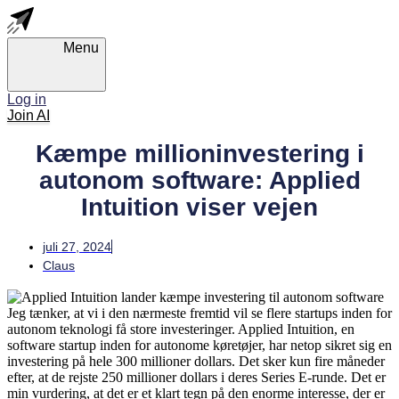
Skip
Skip
links
to
primary
Menu
navigation
Skip
to
Log in
content
Join AI
Kæmpe millioninvestering i
autonom software: Applied
Intuition viser vejen
juli 27, 2024
Claus