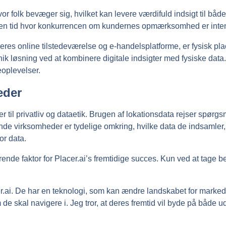
vor folk bevæger sig, hvilket kan levere værdifuld indsigt til b
i en tid hvor konkurrencen om kundernes opmærksomhed er inte
s online tilstedeværelse og e-handelsplatforme, er fysisk plac
unik løsning ved at kombinere digitale indsigter med fysiske data
eoplevelser.
eder
r til privatliv og dataetik. Brugen af lokationsdata rejser spør
nende virksomheder er tydelige omkring, hvilke data de indsamler, 
or data.
nde faktor for Placer.ai’s fremtidige succes. Kun ved at tage b
er.ai. De har en teknologi, som kan ændre landskabet for marked
kal navigere i. Jeg tror, at deres fremtid vil byde på både udfo