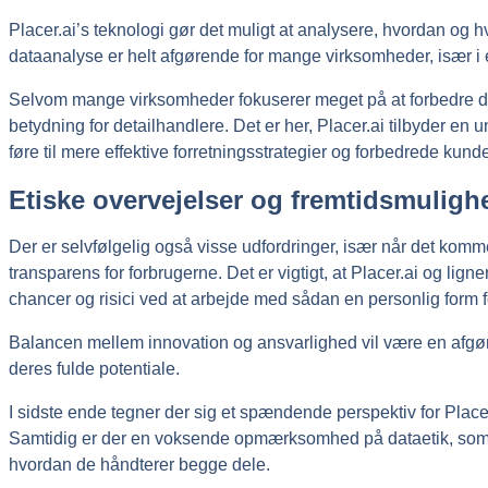
Placer.ai’s teknologi gør det muligt at analysere, hvordan og h
dataanalyse er helt afgørende for mange virksomheder, især 
Selvom mange virksomheder fokuserer meget på at forbedre dere
betydning for detailhandlere. Det er her, Placer.ai tilbyder en 
føre til mere effektive forretningsstrategier og forbedrede kund
Etiske overvejelser og fremtidsmuligh
Der er selvfølgelig også visse udfordringer, især når det komme
transparens for forbrugerne. Det er vigtigt, at Placer.ai og lig
chancer og risici ved at arbejde med sådan en personlig form f
Balancen mellem innovation og ansvarlighed vil være en afgøre
deres fulde potentiale.
I sidste ende tegner der sig et spændende perspektiv for Plac
Samtidig er der en voksende opmærksomhed på dataetik, som de s
hvordan de håndterer begge dele.