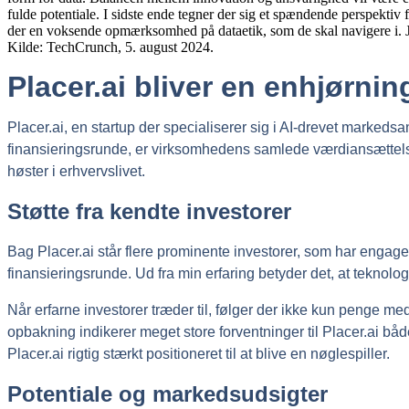
Placer.ai bliver en enhjørnin
Placer.ai, en startup der specialiserer sig i AI-drevet markedsa
finansieringsrunde, er virksomhedens samlede værdiansættelse n
høster i erhvervslivet.
Støtte fra kendte investorer
Bag Placer.ai står flere prominente investorer, som har engage
finansieringsrunde. Ud fra min erfaring betyder det, at teknol
Når erfarne investorer træder til, følger der ikke kun penge med
opbakning indikerer meget store forventninger til Placer.ai båd
Placer.ai rigtig stærkt positioneret til at blive en nøglespiller.
Potentiale og markedsudsigter