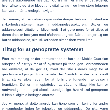
allerede udfordrende hverdag. Ud fra min erfaring er det tydeligt,
hvor afhængige vi er blevet af digital læring – og hvor store følgerne
kan være, når teknologien svigter.
Jeg mener, at hændelsen også understreger behovet for stærkere
sikkerhedssystemer, især i uddannelsessektoren. Skoler og
uddannelsesinstitutioner bliver nødt til at gøre mere for at sikre, at
deres data er beskyttet mod sådanne angreb. Når det drejer sig om
børns uddannelse, skal sikkerheden simpelthen være i top.
Tiltag for at genoprette systemet
Efter min mening er det opmuntrende at høre, at Mobile Guardian
arbejder på højtryk for at få systemet på fode igen. Virksomheden
har erklæret, at de gør alt, hvad der står i deres magt for at
gendanne adgangen til de berørte filer. Samtidig er der taget skridt
til at styrke sikkerheden for at forhindre lignende hændelser i
fremtiden. Det er min opfattelse, at sådanne tiltag ikke kun er
nødvendige, men også absolut uundgåelige, hvis vi skal genoprette
tilliden til digitale læringsplatforme.
Jeg vil mene, at dette angreb kan tjene som en læring for andre
virksomheder inden for teknologi og uddannelse. De skal være