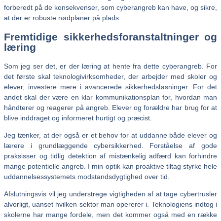
forberedt på de konsekvenser, som cyberangreb kan have, og sikre,
at der er robuste nødplaner på plads.
Fremtidige sikkerhedsforanstaltninger og
læring
Som jeg ser det, er der læring at hente fra dette cyberangreb. For
det første skal teknologivirksomheder, der arbejder med skoler og
elever, investere mere i avancerede sikkerhedsløsninger. For det
andet skal der være en klar kommunikationsplan for, hvordan man
håndterer og reagerer på angreb. Elever og forældre har brug for at
blive inddraget og informeret hurtigt og præcist.
Jeg tænker, at der også er et behov for at uddanne både elever og
lærere i grundlæggende cybersikkerhed. Forståelse af gode
praksisser og tidlig detektion af mistænkelig adfærd kan forhindre
mange potentielle angreb. I min optik kan proaktive tiltag styrke hele
uddannelsessystemets modstandsdygtighed over tid.
Afslutningsvis vil jeg understrege vigtigheden af at tage cybertrusler
alvorligt, uanset hvilken sektor man opererer i. Teknologiens indtog i
skolerne har mange fordele, men det kommer også med en række