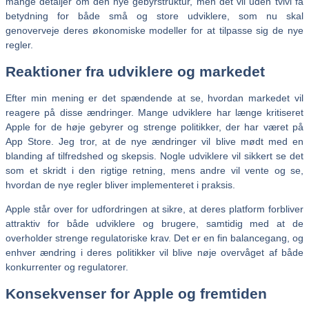
mange detaljer om den nye gebyrstruktur, men det vil uden tvivl få
betydning for både små og store udviklere, som nu skal
genoverveje deres økonomiske modeller for at tilpasse sig de nye
regler.
Reaktioner fra udviklere og markedet
Efter min mening er det spændende at se, hvordan markedet vil
reagere på disse ændringer. Mange udviklere har længe kritiseret
Apple for de høje gebyrer og strenge politikker, der har været på
App Store. Jeg tror, at de nye ændringer vil blive mødt med en
blanding af tilfredshed og skepsis. Nogle udviklere vil sikkert se det
som et skridt i den rigtige retning, mens andre vil vente og se,
hvordan de nye regler bliver implementeret i praksis.
Apple står over for udfordringen at sikre, at deres platform forbliver
attraktiv for både udviklere og brugere, samtidig med at de
overholder strenge regulatoriske krav. Det er en fin balancegang, og
enhver ændring i deres politikker vil blive nøje overvåget af både
konkurrenter og regulatorer.
Konsekvenser for Apple og fremtiden