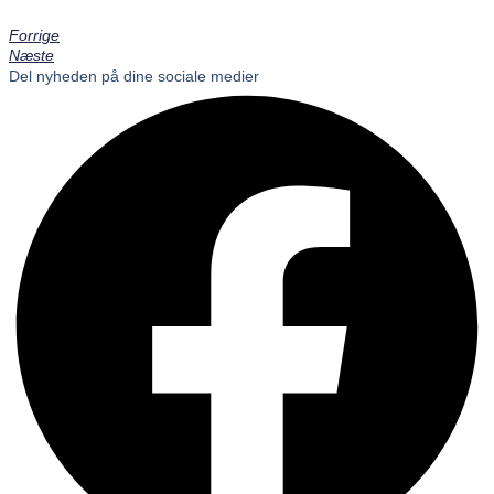
Forrige
Næste
Del nyheden på dine sociale medier