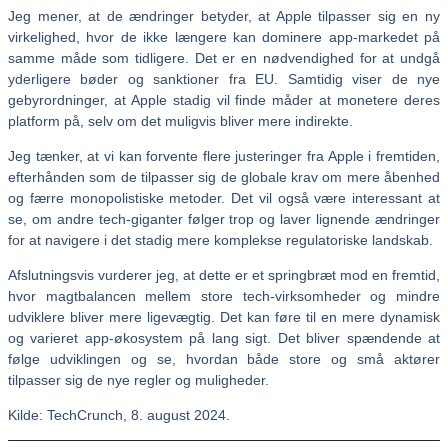
Jeg mener, at de ændringer betyder, at Apple tilpasser sig en ny
virkelighed, hvor de ikke længere kan dominere app-markedet på
samme måde som tidligere. Det er en nødvendighed for at undgå
yderligere bøder og sanktioner fra EU. Samtidig viser de nye
gebyrordninger, at Apple stadig vil finde måder at monetere deres
platform på, selv om det muligvis bliver mere indirekte.
Jeg tænker, at vi kan forvente flere justeringer fra Apple i fremtiden,
efterhånden som de tilpasser sig de globale krav om mere åbenhed
og færre monopolistiske metoder. Det vil også være interessant at
se, om andre tech-giganter følger trop og laver lignende ændringer
for at navigere i det stadig mere komplekse regulatoriske landskab.
Afslutningsvis vurderer jeg, at dette er et springbræt mod en fremtid,
hvor magtbalancen mellem store tech-virksomheder og mindre
udviklere bliver mere ligevægtig. Det kan føre til en mere dynamisk
og varieret app-økosystem på lang sigt. Det bliver spændende at
følge udviklingen og se, hvordan både store og små aktører
tilpasser sig de nye regler og muligheder.
Kilde: TechCrunch, 8. august 2024.