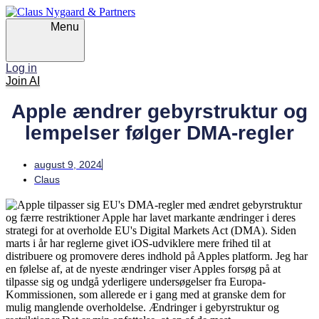
Skip
Skip
links
to
Menu
primary
navigation
Skip
Log in
to
Join AI
content
Apple ændrer gebyrstruktur og
lempelser følger DMA-regler
august 9, 2024
Claus