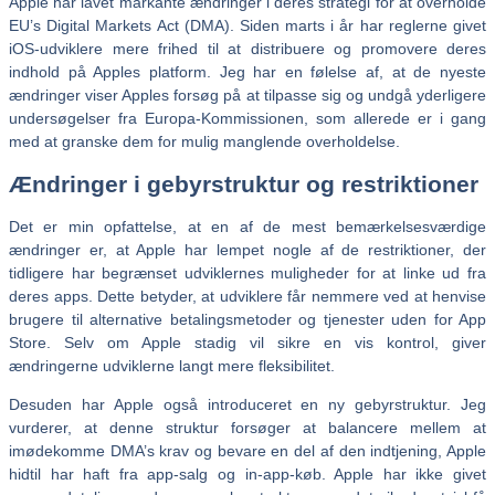
Apple har lavet markante ændringer i deres strategi for at overholde
EU’s Digital Markets Act (DMA). Siden marts i år har reglerne givet
iOS-udviklere mere frihed til at distribuere og promovere deres
indhold på Apples platform. Jeg har en følelse af, at de nyeste
ændringer viser Apples forsøg på at tilpasse sig og undgå yderligere
undersøgelser fra Europa-Kommissionen, som allerede er i gang
med at granske dem for mulig manglende overholdelse.
Ændringer i gebyrstruktur og restriktioner
Det er min opfattelse, at en af de mest bemærkelsesværdige
ændringer er, at Apple har lempet nogle af de restriktioner, der
tidligere har begrænset udviklernes muligheder for at linke ud fra
deres apps. Dette betyder, at udviklere får nemmere ved at henvise
brugere til alternative betalingsmetoder og tjenester uden for App
Store. Selv om Apple stadig vil sikre en vis kontrol, giver
ændringerne udviklerne langt mere fleksibilitet.
Desuden har Apple også introduceret en ny gebyrstruktur. Jeg
vurderer, at denne struktur forsøger at balancere mellem at
imødekomme DMA’s krav og bevare en del af den indtjening, Apple
hidtil har haft fra app-salg og in-app-køb. Apple har ikke givet