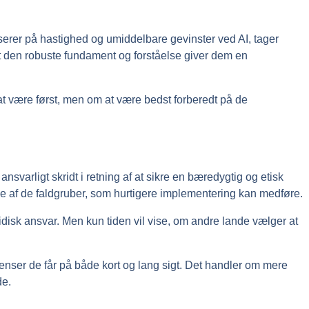
erer på hastighed og umiddelbare gevinster ved AI, tager
 at den robuste fundament og forståelse giver dem en
at være først, men om at være bedst forberedt på de
 ansvarligt skridt i retning af at sikre en bæredygtig og etisk
gle af de faldgruber, som hurtigere implementering kan medføre.
ridisk ansvar. Men kun tiden vil vise, om andre lande vælger at
venser de får på både kort og lang sigt. Det handler om mere
de.