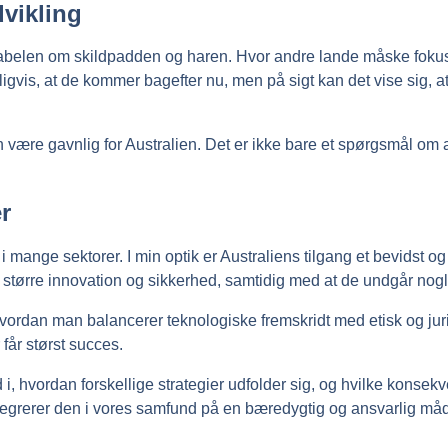
vikling
fabelen om skildpadden og haren. Hvor andre lande måske fokus
uligvis, at de kommer bagefter nu, men på sigt kan det vise sig,
være gavnlig for Australien. Det er ikke bare et spørgsmål om 
r
 i mange sektorer. I min optik er Australiens tilgang et bevidst og
til større innovation og sikkerhed, samtidig med at de undgår no
r, hvordan man balancerer teknologiske fremskridt med etisk og ju
får størst succes.
i, hvordan forskellige strategier udfolder sig, og hvilke konsek
ntegrerer den i vores samfund på en bæredygtig og ansvarlig må