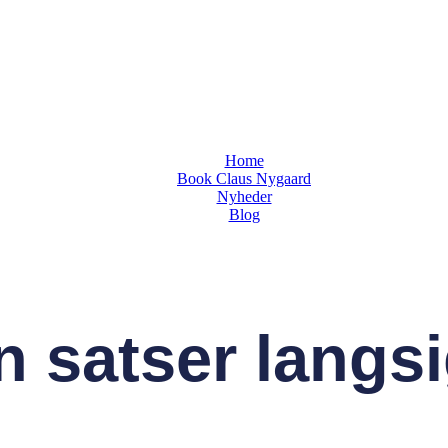
Home
Book Claus Nygaard
Nyheder
Blog
n satser langsi