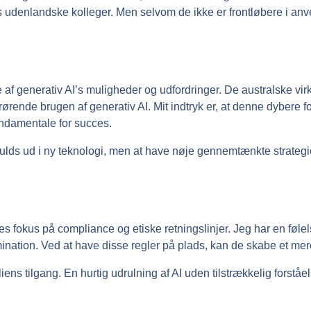
denlandske kolleger. Men selvom de ikke er frontløbere i anvende
lse af generativ AI’s muligheder og udfordringer. De australske
drørende brugen af generativ AI. Mit indtryk er, at denne dybere
fundamentale for succes.
ulds ud i ny teknologi, men at have nøje gennemtænkte strategier 
res fokus på compliance og etiske retningslinjer. Jeg har en følelse
mination. Ved at have disse regler på plads, kan de skabe et mer
 tilgang. En hurtig udrulning af AI uden tilstrækkelig forståelse 