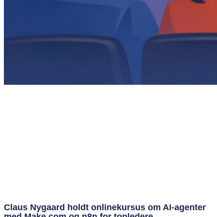
Claus Nygaard holdt onlinekursus om AI‑agenter
med Make.com og n8n for topledere