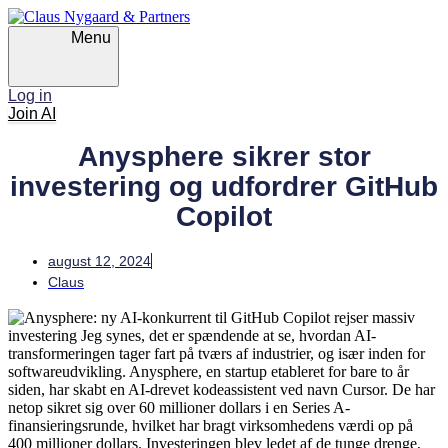
Skip
Skip
links
to
Menu
primary
navigation
Skip
Log in
to
Join AI
content
Anysphere sikrer stor
investering og udfordrer GitHub
Copilot
august 12, 2024
Claus