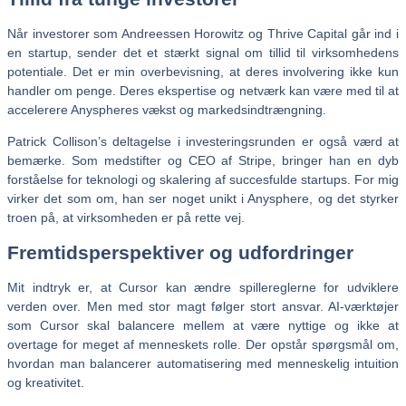
Når investorer som Andreessen Horowitz og Thrive Capital går ind i
en startup, sender det et stærkt signal om tillid til virksomhedens
potentiale. Det er min overbevisning, at deres involvering ikke kun
handler om penge. Deres ekspertise og netværk kan være med til at
accelerere Anyspheres vækst og markedsindtrængning.
Patrick Collison’s deltagelse i investeringsrunden er også værd at
bemærke. Som medstifter og CEO af Stripe, bringer han en dyb
forståelse for teknologi og skalering af succesfulde startups. For mig
virker det som om, han ser noget unikt i Anysphere, og det styrker
troen på, at virksomheden er på rette vej.
Fremtidsperspektiver og udfordringer
Mit indtryk er, at Cursor kan ændre spillereglerne for udviklere
verden over. Men med stor magt følger stort ansvar. AI-værktøjer
som Cursor skal balancere mellem at være nyttige og ikke at
overtage for meget af menneskets rolle. Der opstår spørgsmål om,
hvordan man balancerer automatisering med menneskelig intuition
og kreativitet.