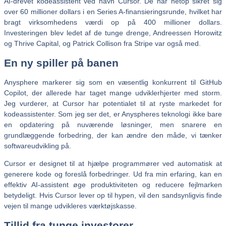
AI-drevet kodeassistent ved navn Cursor. De har netop sikret sig
over 60 millioner dollars i en Series A-finansieringsrunde, hvilket har
bragt virksomhedens værdi op på 400 millioner dollars.
Investeringen blev ledet af de tunge drenge, Andreessen Horowitz
og Thrive Capital, og Patrick Collison fra Stripe var også med.
En ny spiller på banen
Anysphere markerer sig som en væsentlig konkurrent til GitHub
Copilot, der allerede har taget mange udviklerhjerter med storm.
Jeg vurderer, at Cursor har potentialet til at ryste markedet for
kodeassistenter. Som jeg ser det, er Anyspheres teknologi ikke bare
en opdatering på nuværende løsninger, men snarere en
grundlæggende forbedring, der kan ændre den måde, vi tænker
softwareudvikling på.
Cursor er designet til at hjælpe programmører ved automatisk at
generere kode og foreslå forbedringer. Ud fra min erfaring, kan en
effektiv AI-assistent øge produktiviteten og reducere fejlmarken
betydeligt. Hvis Cursor lever op til hypen, vil den sandsynligvis finde
vejen til mange udvikleres værktøjskasse.
Tillid fra tunge investorer