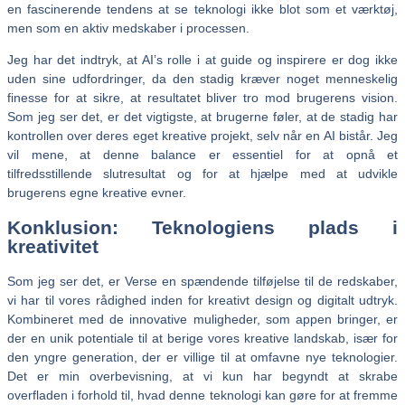
en fascinerende tendens at se teknologi ikke blot som et værktøj,
men som en aktiv medskaber i processen.
Jeg har det indtryk, at AI’s rolle i at guide og inspirere er dog ikke
uden sine udfordringer, da den stadig kræver noget menneskelig
finesse for at sikre, at resultatet bliver tro mod brugerens vision.
Som jeg ser det, er det vigtigste, at brugerne føler, at de stadig har
kontrollen over deres eget kreative projekt, selv når en AI bistår. Jeg
vil mene, at denne balance er essentiel for at opnå et
tilfredsstillende slutresultat og for at hjælpe med at udvikle
brugerens egne kreative evner.
Konklusion: Teknologiens plads i
kreativitet
Som jeg ser det, er Verse en spændende tilføjelse til de redskaber,
vi har til vores rådighed inden for kreativt design og digitalt udtryk.
Kombineret med de innovative muligheder, som appen bringer, er
der en unik potentiale til at berige vores kreative landskab, især for
den yngre generation, der er villige til at omfavne nye teknologier.
Det er min overbevisning, at vi kun har begyndt at skrabe
overfladen i forhold til, hvad denne teknologi kan gøre for at fremme