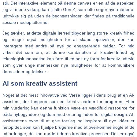
stil. Det interaktive element på denne canvas er en af de aspekter,
jeg vil mene virkelig kan tiltalte Gen Z, som ofte søger nye måder at
udtrykke sig på uden de begrænsninger, der findes på traditionelle
sociale medieplatforme.
Jeg tænker, at dette digitale lærred tilbyder lang større kreativ frihed
og bringer også muligheden for at skabe oplevelser, der kan
interagere med andre på nye og engagerende måder. For mig
virker det som om, at denne kombination af kreativ frihed og
teknologisk innovation kan føre til en helt ny form for kreativ udtryk,
som giver unge mennesker nye muligheder for at kommunikere
deres ideer og følelser.
AI som kreativ assistent
Noget af det mest innovative ved Verse ligger i dens brug af en AI-
assistent, der fungerer som en kreativ partner for brugeren. Efter
min vurdering kan denne funktion være en værdifuld ressource for
både nybegyndere og dem med erfaring inden for digital design. AI-
assistentens evne til at give forslag og inspirere til nye idéer er
netop det, som kan hjælpe brugerne med at overkomme nogle af de
udfordringer, de kan møde i deres kreative processer. Det er også