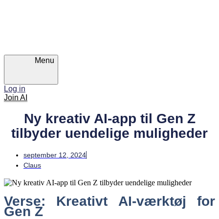
Skip
Skip
links
to
primary
navigation
Skip
to
content
Menu
Log in
Join AI
Ny kreativ AI-app til Gen Z
tilbyder uendelige muligheder
september 12, 2024
Claus
Verse: Kreativt AI-værktøj for
Gen Z