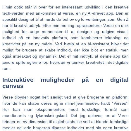
I min optik står vi over for en interessant udvikling i den kreative
tech-verden med ankomsten af Verse, en ny AI-drevet app. Den er
specifikt designet til at møde de behov og forventninger, som Gen Z
har til kreativt udtryk. Efter min mening repræsenterer Verse en unik
mulighed for unge mennesker til at designe og udgive visuelt
indhold på en innovativ platform, som kombinerer teknologi og
kreativitet på en ny måde. Ved hjælp af en AI-assistent bliver det
muligt for brugere at skabe indhold, der ikke blot er statisk, men
også interaktivt og dynamisk. Det er mit indtryk, at denne app kan
ændre spillereglerne for, hvordan vi tænker kreativitet i det digitale
rum.
Interaktive muligheder på en digital
canvas
Verse tilbyder noget helt særligt ved at give brugerne en platform,
hvor de kan skabe deres egne mini-hjemmesider, kaldt “Verses”.
Her kan man eksperimentere med forskellige formål som
moodboards og lykønskningskort. Det jeg oplever, er at Verse
bringer en ny dimension til digital skabelse ved at blande forskellige
medier og lade brugeren tilpasse indholdet med sin egen kreative