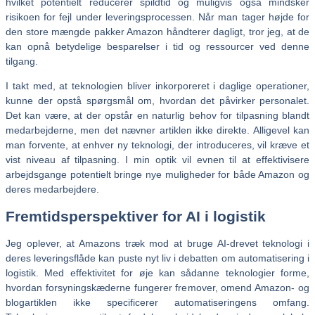
hvilket potentielt reducerer spildtid og muligvis også mindsker
risikoen for fejl under leveringsprocessen. Når man tager højde for
den store mængde pakker Amazon håndterer dagligt, tror jeg, at de
kan opnå betydelige besparelser i tid og ressourcer ved denne
tilgang.
I takt med, at teknologien bliver inkorporeret i daglige operationer,
kunne der opstå spørgsmål om, hvordan det påvirker personalet.
Det kan være, at der opstår en naturlig behov for tilpasning blandt
medarbejderne, men det nævner artiklen ikke direkte. Alligevel kan
man forvente, at enhver ny teknologi, der introduceres, vil kræve et
vist niveau af tilpasning. I min optik vil evnen til at effektivisere
arbejdsgange potentielt bringe nye muligheder for både Amazon og
deres medarbejdere.
Fremtidsperspektiver for AI i logistik
Jeg oplever, at Amazons træk mod at bruge AI-drevet teknologi i
deres leveringsflåde kan puste nyt liv i debatten om automatisering i
logistik. Med effektivitet for øje kan sådanne teknologier forme,
hvordan forsyningskæderne fungerer fremover, omend Amazon- og
blogartiklen ikke specificerer automatiseringens omfang.