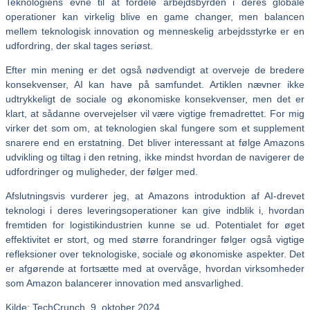
Teknologiens evne til at fordele arbejdsbyrden i deres globale
operationer kan virkelig blive en game changer, men balancen
mellem teknologisk innovation og menneskelig arbejdsstyrke er en
udfordring, der skal tages seriøst.
Efter min mening er det også nødvendigt at overveje de bredere
konsekvenser, AI kan have på samfundet. Artiklen nævner ikke
udtrykkeligt de sociale og økonomiske konsekvenser, men det er
klart, at sådanne overvejelser vil være vigtige fremadrettet. For mig
virker det som om, at teknologien skal fungere som et supplement
snarere end en erstatning. Det bliver interessant at følge Amazons
udvikling og tiltag i den retning, ikke mindst hvordan de navigerer de
udfordringer og muligheder, der følger med.
Afslutningsvis vurderer jeg, at Amazons introduktion af AI-drevet
teknologi i deres leveringsoperationer kan give indblik i, hvordan
fremtiden for logistikindustrien kunne se ud. Potentialet for øget
effektivitet er stort, og med større forandringer følger også vigtige
refleksioner over teknologiske, sociale og økonomiske aspekter. Det
er afgørende at fortsætte med at overvåge, hvordan virksomheder
som Amazon balancerer innovation med ansvarlighed.
Kilde: TechCrunch, 9. oktober 2024.