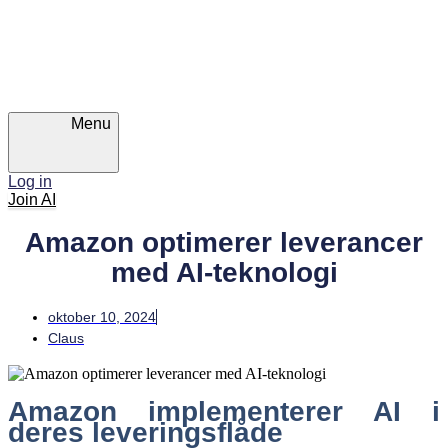
Skip
Skip
links
to
primary
navigation
Skip
to
content
Menu
Log in
Join AI
Amazon optimerer leverancer
med AI-teknologi
oktober 10, 2024
Claus
Amazon implementerer AI i
deres leveringsflåde