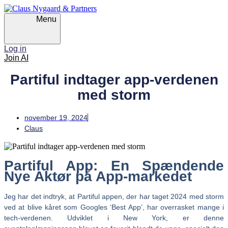
Skip
Skip
links
to
Menu
primary
navigation
Skip
Log in
to
Join AI
content
Partiful indtager app-verdenen
med storm
november 19, 2024
Claus
Partiful App: En Spændende
Nye Aktør på App-markedet
Jeg har det indtryk, at Partiful appen, der har taget 2024 med storm
ved at blive kåret som Googles ‘Best App’, har overrasket mange i
tech-verdenen. Udviklet i New York, er denne