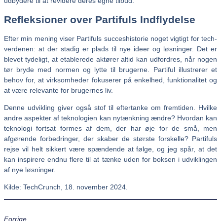
udbydere til at revidere deres egne tilbud.
Refleksioner over Partifuls Indflydelse
Efter min mening viser Partifuls succeshistorie noget vigtigt for tech-
verdenen: at der stadig er plads til nye ideer og løsninger. Det er
blevet tydeligt, at etablerede aktører altid kan udfordres, når nogen
tør bryde med normen og lytte til brugerne. Partiful illustrerer et
behov for, at virksomheder fokuserer på enkelhed, funktionalitet og
at være relevante for brugernes liv.
Denne udvikling giver også stof til eftertanke om fremtiden. Hvilke
andre aspekter af teknologien kan nytænkning ændre? Hvordan kan
teknologi fortsat formes af dem, der har øje for de små, men
afgørende forbedringer, der skaber de største forskelle? Partifuls
rejse vil helt sikkert være spændende at følge, og jeg spår, at det
kan inspirere endnu flere til at tænke uden for boksen i udviklingen
af nye løsninger.
Kilde: TechCrunch, 18. november 2024.
Forrige