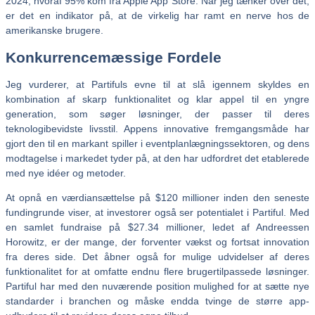
2024, hvoraf 95% kom fra Apple App Store. Når jeg tænker over det,
er det en indikator på, at de virkelig har ramt en nerve hos de
amerikanske brugere.
Konkurrencemæssige Fordele
Jeg vurderer, at Partifuls evne til at slå igennem skyldes en
kombination af skarp funktionalitet og klar appel til en yngre
generation, som søger løsninger, der passer til deres
teknologibevidste livsstil. Appens innovative fremgangsmåde har
gjort den til en markant spiller i eventplanlægningssektoren, og dens
modtagelse i markedet tyder på, at den har udfordret det etablerede
med nye idéer og metoder.
At opnå en værdiansættelse på $120 millioner inden den seneste
fundingrunde viser, at investorer også ser potentialet i Partiful. Med
en samlet fundraise på $27.34 millioner, ledet af Andreessen
Horowitz, er der mange, der forventer vækst og fortsat innovation
fra deres side. Det åbner også for mulige udvidelser af deres
funktionalitet for at omfatte endnu flere brugertilpassede løsninger.
Partiful har med den nuværende position mulighed for at sætte nye
standarder i branchen og måske endda tvinge de større app-