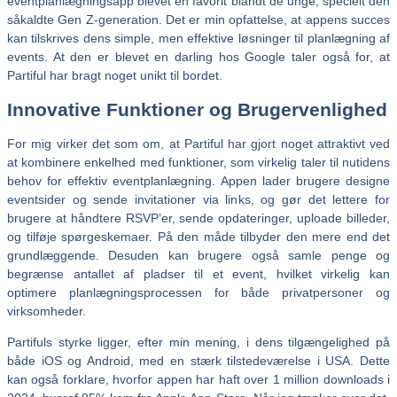
eventplanlægningsapp blevet en favorit blandt de unge, specielt den
såkaldte Gen Z-generation. Det er min opfattelse, at appens succes
kan tilskrives dens simple, men effektive løsninger til planlægning af
events. At den er blevet en darling hos Google taler også for, at
Partiful har bragt noget unikt til bordet.
Innovative Funktioner og Brugervenlighed
For mig virker det som om, at Partiful har gjort noget attraktivt ved
at kombinere enkelhed med funktioner, som virkelig taler til nutidens
behov for effektiv eventplanlægning. Appen lader brugere designe
eventsider og sende invitationer via links, og gør det lettere for
brugere at håndtere RSVP’er, sende opdateringer, uploade billeder,
og tilføje spørgeskemaer. På den måde tilbyder den mere end det
grundlæggende. Desuden kan brugere også samle penge og
begrænse antallet af pladser til et event, hvilket virkelig kan
optimere planlægningsprocessen for både privatpersoner og
virksomheder.
Partifuls styrke ligger, efter min mening, i dens tilgængelighed på
både iOS og Android, med en stærk tilstedeværelse i USA. Dette
kan også forklare, hvorfor appen har haft over 1 million downloads i