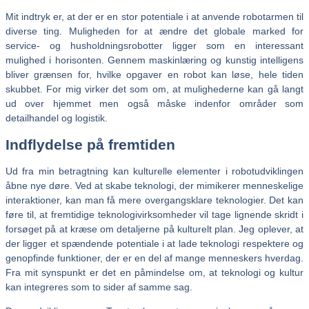
Mit indtryk er, at der er en stor potentiale i at anvende robotarmen til
diverse ting. Muligheden for at ændre det globale marked for
service- og husholdningsrobotter ligger som en interessant
mulighed i horisonten. Gennem maskinlæring og kunstig intelligens
bliver grænsen for, hvilke opgaver en robot kan løse, hele tiden
skubbet. For mig virker det som om, at mulighederne kan gå langt
ud over hjemmet men også måske indenfor områder som
detailhandel og logistik.
Indflydelse på fremtiden
Ud fra min betragtning kan kulturelle elementer i robotudviklingen
åbne nye døre. Ved at skabe teknologi, der mimikerer menneskelige
interaktioner, kan man få mere overgangsklare teknologier. Det kan
føre til, at fremtidige teknologivirksomheder vil tage lignende skridt i
forsøget på at kræse om detaljerne på kulturelt plan. Jeg oplever, at
der ligger et spændende potentiale i at lade teknologi respektere og
genopfinde funktioner, der er en del af mange menneskers hverdag.
Fra mit synspunkt er det en påmindelse om, at teknologi og kultur
kan integreres som to sider af samme sag.