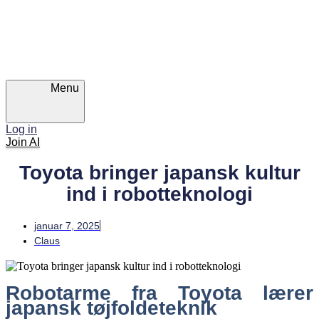
Skip
Skip
links
to
primary
navigation
Skip
to
content
Menu
Log in
Join AI
Toyota bringer japansk kultur
ind i robotteknologi
januar 7, 2025
Claus
Robotarme fra Toyota lærer
japansk tøjfoldeteknik