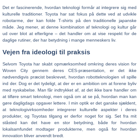
Det er fascinerende, hvordan teknologi formår at integrere sig med
kulturelle traditioner. Toyota har sat fokus på dette ved at udvikle
robotarme, der kan folde T-shirts på den traditionelle japanske
måde. Jeg mener, at denne kombination af teknologi og kultur går
ud over blot at efterligne – det handler om at vise respekt for de
daglige rutiner, der har betydning i mange menneskers liv.
Vejen fra ideologi til praksis
Selvom Toyota har skabt opmærksomhed omkring deres vision for
Woven City gennem deres CES-præsentation, er det ikke
nødvendigvis præcist beskrevet, hvordan robotteknologien vil spille
ind der. Dog er det tydeligt, at der er en ambition om at forene byliv
med nyskabelse. Man får indtrykket af, at det ikke bare handler om
at tilføre smart teknologi, men også om at se på, hvordan man kan
gøre dagligdags opgaver lettere. I min optik er det ganske sjældent,
at teknologivirksomheder integrerer kulturelle aspekter i deres
produkter, og Toyotas tilgang er derfor noget for sig. Set fra mit
ståsted kan det have en stor betydning, både for hvordan
lokalsamfundet modtager produkterne, men også for hvordan
innovation bliver anvendt bredt.