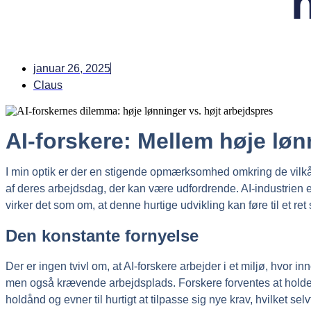
januar 26, 2025
Claus
AI-forskere: Mellem høje løn
I min optik er der en stigende opmærksomhed omkring de vilkår
af deres arbejdsdag, der kan være udfordrende. AI-industrien er
virker det som om, at denne hurtige udvikling kan føre til et re
Den konstante fornyelse
Der er ingen tvivl om, at AI-forskere arbejder i et miljø, hvo
men også krævende arbejdsplads. Forskere forventes at holde tr
holdånd og evner til hurtigt at tilpasse sig nye krav, hvilket s