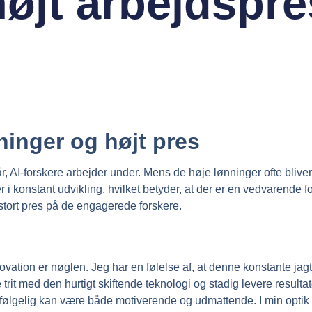
højt arbejdspre
ninger og højt pres
, AI-forskere arbejder under. Mens de høje lønninger ofte bliv
 i konstant udvikling, hvilket betyder, at der er en vedvarende f
t stort pres på de engagerede forskere.
r innovation er nøglen. Jeg har en følelse af, at denne konstant
it med den hurtigt skiftende teknologi og stadig levere resultat
elvfølgelig kan være både motiverende og udmattende. I min optik 