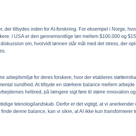
inger, der tilbydes inden for AI-forskning. For eksempel i Norge, 
ere. I USA er den gennemsnitlige løn mellem $100.000 og $150
 diskussion om, hvorvidt lønnen står mål med det stress, der opl
es.
 arbejdsmiljø for deres forskere, hvor der etableres støtteinitia
 mental sundhed. At tilbyde en stærkere balance mellem arbejde 
bejdernes helbred, på længere sigt føre til større innovation og
remtidige teknologilandskab. Derfor er det vigtigt, at vi anerkende
finde denne balance, kan vi sikre, at AI ikke kun transformerer 