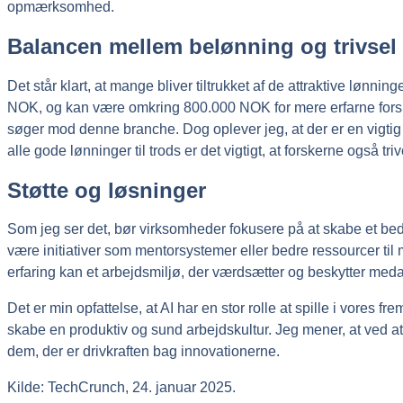
opmærksomhed.
Balancen mellem belønning og trivsel
Det står klart, at mange bliver tiltrukket af de attraktive lønn
NOK, og kan være omkring 800.000 NOK for mere erfarne forsk
søger mod denne branche. Dog oplever jeg, at der er en vigtig
alle gode lønninger til trods er det vigtigt, at forskerne også triv
Støtte og løsninger
Som jeg ser det, bør virksomheder fokusere på at skabe et bedre
være initiativer som mentorsystemer eller bedre ressourcer til
erfaring kan et arbejdsmiljø, der værdsætter og beskytter medar
Det er min opfattelse, at AI har en stor rolle at spille i vores f
skabe en produktiv og sund arbejdskultur. Jeg mener, at ved at 
dem, der er drivkraften bag innovationerne.
Kilde: TechCrunch, 24. januar 2025.