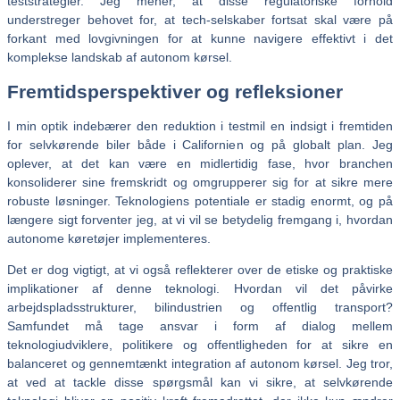
teststrategier. Jeg mener, at disse regulatoriske forhold
understreger behovet for, at tech-selskaber fortsat skal være på
forkant med lovgivningen for at kunne navigere effektivt i det
komplekse landskab af autonom kørsel.
Fremtidsperspektiver og refleksioner
I min optik indebærer den reduktion i testmil en indsigt i fremtiden
for selvkørende biler både i Californien og på globalt plan. Jeg
oplever, at det kan være en midlertidig fase, hvor branchen
konsoliderer sine fremskridt og omgrupperer sig for at sikre mere
robuste løsninger. Teknologiens potentiale er stadig enormt, og på
længere sigt forventer jeg, at vi vil se betydelig fremgang i, hvordan
autonome køretøjer implementeres.
Det er dog vigtigt, at vi også reflekterer over de etiske og praktiske
implikationer af denne teknologi. Hvordan vil det påvirke
arbejdspladsstrukturer, bilindustrien og offentlig transport?
Samfundet må tage ansvar i form af dialog mellem
teknologiudviklere, politikere og offentligheden for at sikre en
balanceret og gennemtænkt integration af autonom kørsel. Jeg tror,
at ved at tackle disse spørgsmål kan vi sikre, at selvkørende