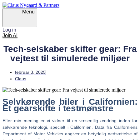
Skip
Skip
links
to
Menu
primary
navigation
Skip
Log in
to
Join AI
content
Tech-selskaber skifter gear: Fra
vejtest til simulerede miljøer
februar 3, 2025
Claus
Selvkørende biler i Californien:
Et gearskifte i testmønstre
Efter min mening er vi vidner til en væsentlig ændring inden for
selvkørende teknologi, specielt i Californien. Data fra Californiens
Department of Motor Vehicles angiver en betydelig nedsættelse af