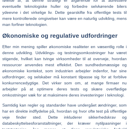
følelse af, at denne strategi er afgørende for at adressere
eventuelle teknologiske huller og forbedre selvkørende bilers
ydeevne i det virkelige liv. Dette gearskifte fra offentlige tests til
mere kontrollerede omgivelser kan være en naturlig udvikling, mens
man forfiner teknologien.
Økonomiske og regulative udfordringer
Efter min mening spiller økonomiske realiteter en væsentlig rolle i
denne udvikling. Udviklings- og testningsomkostninger har været
stigende, hvilket kan tvinge virksomheder til at overveje, hvordan
ressourcer anvendes mest effektivt. Den sundhedsmæssige og
økonomiske kontekst, som industrien arbejder indenfor, har sine
udfordringer, og selskaber må konstant tilpasse sig for at forblive
konkurrencedygtige. Det virker som om, at mange firmaer nu
arbejder på at optimere deres tests og skære overflødige
omkostninger væk for at maksimere deres investeringer i teknologi.
Samtidig kan regler og standarder have undergået ændringer, som
har en direkte indflydelse på, hvordan og hvor ofte test på offentlige
veje finder sted. Dette inkluderer sikkerhedskrav og
databeskyttelsesforanstaltninger, der kræver nytilpasninger i