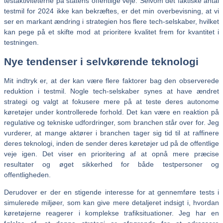
testaktiviteterne på statens offentlige veje. Selvom det faktiske antal
testmil for 2024 ikke kan bekræftes, er det min overbevisning, at vi
ser en markant ændring i strategien hos flere tech-selskaber, hvilket
kan pege på et skifte mod at prioritere kvalitet frem for kvantitet i
testningen.
Nye tendenser i selvkørende teknologi
Mit indtryk er, at der kan være flere faktorer bag den observerede
reduktion i testmil. Nogle tech-selskaber synes at have ændret
strategi og valgt at fokusere mere på at teste deres autonome
køretøjer under kontrollerede forhold. Det kan være en reaktion på
regulative og tekniske udfordringer, som branchen står over for. Jeg
vurderer, at mange aktører i branchen tager sig tid til at raffinere
deres teknologi, inden de sender deres køretøjer ud på de offentlige
veje igen. Det viser en prioritering af at opnå mere præcise
resultater og øget sikkerhed for både testpersoner og
offentligheden.
Derudover er der en stigende interesse for at gennemføre tests i
simulerede miljøer, som kan give mere detaljeret indsigt i, hvordan
køretøjerne reagerer i komplekse trafiksituationer. Jeg har en