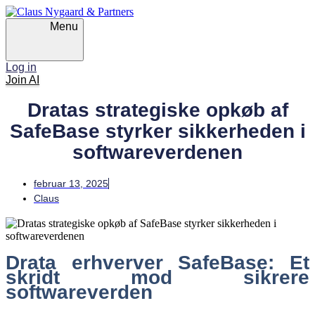
Skip
Skip
links
to
Menu
primary
navigation
Skip
Log in
to
Join AI
content
Dratas strategiske opkøb af
SafeBase styrker sikkerheden i
softwareverdenen
februar 13, 2025
Claus
Drata erhverver SafeBase: Et
skridt mod sikrere
softwareverden