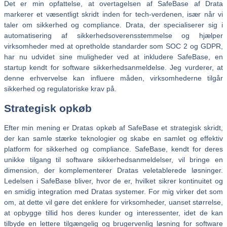
Det er min opfattelse, at overtagelsen af SafeBase af Drata
markerer et væsentligt skridt inden for tech-verdenen, især når vi
taler om sikkerhed og compliance. Drata, der specialiserer sig i
automatisering af sikkerhedsoverensstemmelse og hjælper
virksomheder med at opretholde standarder som SOC 2 og GDPR,
har nu udvidet sine muligheder ved at inkludere SafeBase, en
startup kendt for software sikkerhedsanmeldelse. Jeg vurderer, at
denne erhvervelse kan influere måden, virksomhederne tilgår
sikkerhed og regulatoriske krav på.
Strategisk opkøb
Efter min mening er Dratas opkøb af SafeBase et strategisk skridt,
der kan samle stærke teknologier og skabe en samlet og effektiv
platform for sikkerhed og compliance. SafeBase, kendt for deres
unikke tilgang til software sikkerhedsanmeldelser, vil bringe en
dimension, der komplementerer Dratas veletablerede løsninger.
Ledelsen i SafeBase bliver, hvor de er, hvilket sikrer kontinuitet og
en smidig integration med Dratas systemer. For mig virker det som
om, at dette vil gøre det enklere for virksomheder, uanset størrelse,
at opbygge tillid hos deres kunder og interessenter, idet de kan
tilbyde en lettere tilgængelig og brugervenlig løsning for software