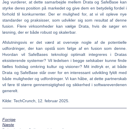
Jeg vurderer, at dette samarbejde mellem Drata og SafeBase kan
styrke deres position på markedet og give dem en betydelig fordel i
forhold til konkurrenter. Der er mulighed for, at vi vil opleve nye
standarder og praksisser, som udvikler sig som resultat af denne
fusion. Flere virksomheder kan vælge Drata, hvis de søger en
løsning, der er både robust og skalerbar.
Afslutningsvis er det værd at overveje nogle af de potentielle
udfordringer, der kan opstå som følge af en fusion som denne.
Hvordan vil SafeBases teknologi optimalt integreres i Dratas
eksisterende systemer? Vil ledelsen i begge selskaber kunne finde
fælles fodslag omkring kultur og visioner? Mit indtryk er, at både
Drata og SafeBase står over for en interessant udvikling fyldt med
både muligheder og udfordringer. Vi kan håbe, at dette partnerskab
vil føre til større gennemsigtighed og sikkerhed i softwareverdenen
generelt.
Kilde: TechCrunch, 12. februar 2025.
Forrige
Næste