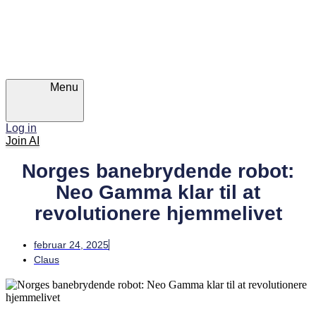
Skip
Skip
links
to
primary
navigation
Skip
to
content
Menu
Log in
Join AI
Norges banebrydende robot:
Neo Gamma klar til at
revolutionere hjemmelivet
februar 24, 2025
Claus