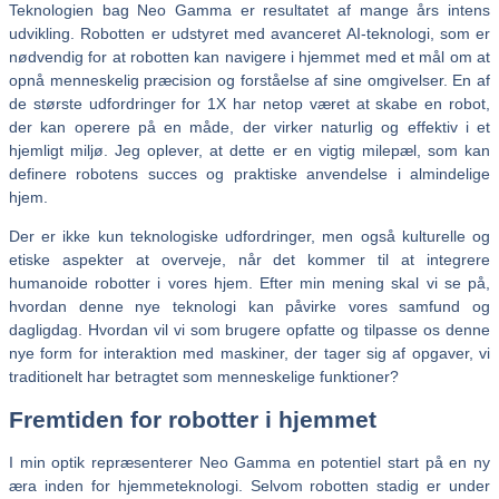
Teknologien bag Neo Gamma er resultatet af mange års intens
udvikling. Robotten er udstyret med avanceret AI-teknologi, som er
nødvendig for at robotten kan navigere i hjemmet med et mål om at
opnå menneskelig præcision og forståelse af sine omgivelser. En af
de største udfordringer for 1X har netop været at skabe en robot,
der kan operere på en måde, der virker naturlig og effektiv i et
hjemligt miljø. Jeg oplever, at dette er en vigtig milepæl, som kan
definere robotens succes og praktiske anvendelse i almindelige
hjem.
Der er ikke kun teknologiske udfordringer, men også kulturelle og
etiske aspekter at overveje, når det kommer til at integrere
humanoide robotter i vores hjem. Efter min mening skal vi se på,
hvordan denne nye teknologi kan påvirke vores samfund og
dagligdag. Hvordan vil vi som brugere opfatte og tilpasse os denne
nye form for interaktion med maskiner, der tager sig af opgaver, vi
traditionelt har betragtet som menneskelige funktioner?
Fremtiden for robotter i hjemmet
I min optik repræsenterer Neo Gamma en potentiel start på en ny
æra inden for hjemmeteknologi. Selvom robotten stadig er under