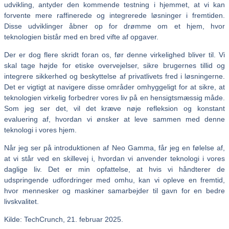
udvikling, antyder den kommende testning i hjemmet, at vi kan
forvente mere raffinerede og integrerede løsninger i fremtiden.
Disse udviklinger åbner op for drømme om et hjem, hvor
teknologien bistår med en bred vifte af opgaver.
Der er dog flere skridt foran os, før denne virkelighed bliver til. Vi
skal tage højde for etiske overvejelser, sikre brugernes tillid og
integrere sikkerhed og beskyttelse af privatlivets fred i løsningerne.
Det er vigtigt at navigere disse områder omhyggeligt for at sikre, at
teknologien virkelig forbedrer vores liv på en hensigtsmæssig måde.
Som jeg ser det, vil det kræve nøje refleksion og konstant
evaluering af, hvordan vi ønsker at leve sammen med denne
teknologi i vores hjem.
Når jeg ser på introduktionen af Neo Gamma, får jeg en følelse af,
at vi står ved en skillevej i, hvordan vi anvender teknologi i vores
daglige liv. Det er min opfattelse, at hvis vi håndterer de
udspringende udfordringer med omhu, kan vi opleve en fremtid,
hvor mennesker og maskiner samarbejder til gavn for en bedre
livskvalitet.
Kilde: TechCrunch, 21. februar 2025.