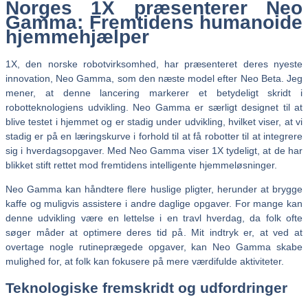
Norges 1X præsenterer Neo
Gamma: Fremtidens humanoide
hjemmehjælper
1X, den norske robotvirksomhed, har præsenteret deres nyeste
innovation, Neo Gamma, som den næste model efter Neo Beta. Jeg
mener, at denne lancering markerer et betydeligt skridt i
robotteknologiens udvikling. Neo Gamma er særligt designet til at
blive testet i hjemmet og er stadig under udvikling, hvilket viser, at vi
stadig er på en læringskurve i forhold til at få robotter til at integrere
sig i hverdagsopgaver. Med Neo Gamma viser 1X tydeligt, at de har
blikket stift rettet mod fremtidens intelligente hjemmeløsninger.
Neo Gamma kan håndtere flere huslige pligter, herunder at brygge
kaffe og muligvis assistere i andre daglige opgaver. For mange kan
denne udvikling være en lettelse i en travl hverdag, da folk ofte
søger måder at optimere deres tid på. Mit indtryk er, at ved at
overtage nogle rutineprægede opgaver, kan Neo Gamma skabe
mulighed for, at folk kan fokusere på mere værdifulde aktiviteter.
Teknologiske fremskridt og udfordringer