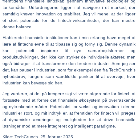
fremtidens finansielle landskab gennem innovative teknologier og
tankemåder. Udfordringerne ligger i at navigere i et marked, der
samtidig kræver innovation og stabilitet. Jeg vil mene, at der ligger
et stort potentiale for de fintech-virksomheder, der kan mestre
denne balance.
Etablerede finansielle institutioner kan i min erfaring have meget at
lære af fintechs evne til at tilpasse sig og forny sig. Denne dynamik
kan potentielt inspirere til nye samarbejdsformer og
produktudviklinger, der ikke kun styrker de individuelle aktører, men
også bidrager til at transformere den bredere industri. Som jeg ser
det, kan pauser i industrien, som for eksempel den fra TechCrunch’s
nyhedsbrev, fungere som værdifulde punkter til at overveje, hvor
industrien kan bevæge sig hen.
Jeg vurderer, at det på længere sigt vil være afgørende for fintech at
fortsætte med at forme det finansielle økosystem på overraskende
og nytænkende måder. Potentialet for vækst og innovation i denne
industri er stort, og mit indtryk er, at fremtiden for fintech vil præges
af dynamiske ændringer og muligheden for at drive finansielle
løsninger mod et mere integreret og intelligent paradigme.
Kilde: TechCrunch, 25. februar 2025.