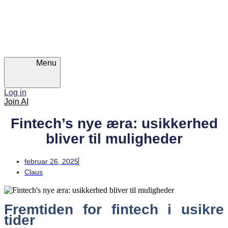
Skip
Skip
links
to
primary
navigation
Skip
to
content
Menu
Log in
Join AI
Fintech’s nye æra: usikkerhed
bliver til muligheder
februar 26, 2025
Claus
Fremtiden for fintech i usikre
tider