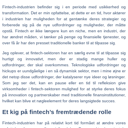
Fintech-industrien befinder sig i en periode med usikkerhed og
transformation. Det er min opfattelse, at dette er en tid, hvor aktører
i industrien har muligheden for at gentænke deres strategier og
forberede sig på de nye udfordringer og muligheder, der måtte
opstå. Fintech er ikke længere kun en niche, men en industri, der
har ændret måden, vi tænker på penge og finansielle tjenester, og
over få år har den presset traditionelle banker til at tilpasse sig.
Jeg oplever, at fintech-sektoren har en særlig evne til at tilpasse sig
hurtigt og innovativt, men der er stadig mange huller og
udfordringer, der skal overkommes. Teknologiske udfordringer og
hickups er uundgåelige i en så dynamisk sektor, men i mine øjne er
det netop disse udfordringer, der katalyserer nye ideer og løsninger.
Som jeg ser det, kan en pause eller en tid til refleksion give
virksomheder i fintech-sektoren mulighed for at styrke deres fokus
på innovation og partnerskaber med traditionelle finansinstitutioner,
hvilket kan blive et nøgleelement for deres langsigtede succes.
Et kig på fintech’s fremtrædende rolle
Fintech-industrien har på relativt kort tid formået at ændre vores