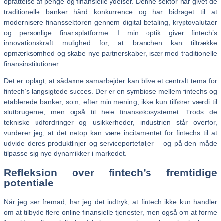
opfattelse af penge og finansielle ydelser. Denne sektor har givet de
traditionelle banker hård konkurrence og har bidraget til at
modernisere finanssektoren gennem digital betaling, kryptovalutaer
og personlige finansplatforme. I min optik giver fintech’s
innovationskraft mulighed for, at branchen kan tiltrække
opmærksomhed og skabe nye partnerskaber, især med traditionelle
finansinstitutioner.
Det er oplagt, at sådanne samarbejder kan blive et centralt tema for
fintech’s langsigtede succes. Der er en symbiose mellem fintechs og
etablerede banker, som, efter min mening, ikke kun tilfører værdi til
slutbrugerne, men også til hele finansøkosystemet. Trods de
tekniske udfordringer og usikkerheder, industrien står overfor,
vurderer jeg, at det netop kan være incitamentet for fintechs til at
udvide deres produktlinjer og serviceporteføljer – og på den måde
tilpasse sig nye dynamikker i markedet.
Refleksion over fintech’s fremtidige
potentiale
Når jeg ser fremad, har jeg det indtryk, at fintech ikke kun handler
om at tilbyde flere online finansielle tjenester, men også om at forme