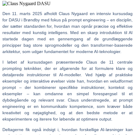
Den 11. marts 2025 afholdt Claus Nygaard en intensiv kursusdag
for DASU i Brøndby med fokus på prompt engineering – en disciplin,
der sætter standarden for, hvordan man opnår præcise og effektive
resultater med kunstig intelligens. Med en skarp introduktion til AI
startede dagen med en gennemgang af de grundlæggende
principper bag store sprogmodeller og den transformer-baserede
arkitektur, som udgør fundamentet for moderne AI-teknologier.
I løbet af kursusdagen præsenterede Claus de 11 centrale
prompting teknikker, der er afgørende for at formulere klare og
detaljerede instruktioner til AI-modeller. Ved hjælp af praktiske
eksempler og interaktive øvelser viste han, hvordan en veludformet
prompt – der kombinerer specifikke instruktioner, kontekst og
eksempler – kan omdanne en simpel forespørgsel til et
dybdegående og relevant svar. Claus understregede, at prompt
engineering er en kommunikativ kompetence, som kræver både
kreativitet og nøjagtighed, og at den bedste metode er at
eksperimentere og iterere for løbende at optimere output.
Deltagerne fik også indsigt i, hvordan forskellige AI-løsninger kan