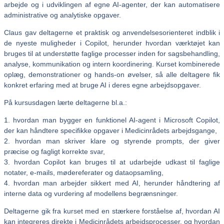
arbejde og i udviklingen af egne AI‑agenter, der kan automatisere
administrative og analytiske opgaver.
Claus gav deltagerne et praktisk og anvendelsesorienteret indblik i
de nyeste muligheder i Copilot, herunder hvordan værktøjet kan
bruges til at understøtte faglige processer inden for sagsbehandling,
analyse, kommunikation og intern koordinering. Kurset kombinerede
oplæg, demonstrationer og hands‑on øvelser, så alle deltagere fik
konkret erfaring med at bruge AI i deres egne arbejdsopgaver.
På kursusdagen lærte deltagerne bl.a.:
1. hvordan man bygger en funktionel AI‑agent i Microsoft Copilot,
der kan håndtere specifikke opgaver i Medicinrådets arbejdsgange,
2. hvordan man skriver klare og styrende prompts, der giver
præcise og fagligt korrekte svar,
3. hvordan Copilot kan bruges til at udarbejde udkast til faglige
notater, e‑mails, mødereferater og dataopsamling,
4. hvordan man arbejder sikkert med AI, herunder håndtering af
interne data og vurdering af modellens begrænsninger.
Deltagerne gik fra kurset med en stærkere forståelse af, hvordan AI
kan integreres direkte i Medicinrådets arbejdsprocesser, og hvordan