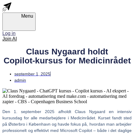
Skip
Skip
links
to
primary
Menu
navigation
Skip
to
Log in
content
Join AI
Claus Nygaard holdt
Copilot‑kursus for Medicinrådet
september 1, 2025
admin
Den 1. september 2025 afholdt Claus Nygaard en intensiv
kursusdag for alle medarbejdere i Medicinrådet. Kurset fandt sted
på Østerbro i København og havde fokus på, hvordan man arbejder
professionelt og effektivt med Microsoft Copilot – både i det daglige