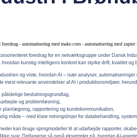
sisorienteret foredrag for en netværksgruppe under Dansk Indust
 hvordan kunstig intelligens konkret kan styrke drift, kvalitet og
ndustrien og viste, hvordan AI – især analyser, automatiseringe
 mest relevante anvendelser af AI i produktionsmiljøer, herund
 pålidelige beslutningsgrundlag,
etsarbejde og problemløsning,
åde planlægning, rapportering og kundekommunikation,
lig måde – med klare retningslinjer for databehandling, syste
er kan bruge sprogmodeller til at udarbejde rapporter, skabe 
ikke svar. Deltagerne så også eksempler på, hvordan AI-agente