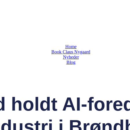
Home
Book Claus Nygaard
Nyheder
Blog
 holdt AI-fore
ndustri i Brønd