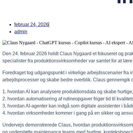
februar 24, 2026
admin
Den 24. februar 2026 holdt Claus Nygaard et fokuseret og prak
specialister fra produktionsvirksomheder var samlet for at lære,
Foredraget tog udgangspunkt i virkelige arbejdsscenarier fra i
arbejdsprocesser og skabe bedre overblik. Claus gennemgik de
1. hvordan AI kan analysere produktionsdata og skabe hurtige,
2. hvordan automatisering af rutineopgaver frigør tid til kvalit
3. hvordan AI-agenter kan indgå som digitale assistenter i b
4. hvordan virksomheder kommer i gang på en sikker og ansvar
Undervejs demonstrerede Claus, hvordan produktionsvirksomhed
og understøtte maintenance teams med hurtige, kontekstspecif