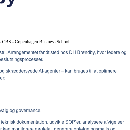
ri. Arrangementet fandt sted hos DI i Brøndby, hvor ledere og
 beslutningsprocesser.
r og skræddersyede AI-agenter – kan bruges til at optimere
er:
mvalg og governance.
teknisk dokumentation, udvikle SOP’er, analysere afvigelser
r kan monitorere nøgletal, generere opfølgningsmails og