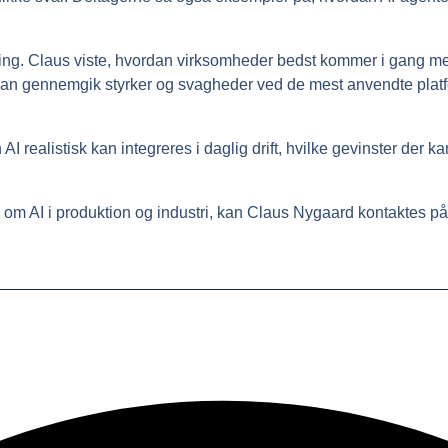
ering. Claus viste, hvordan virksomheder bedst kommer i gang m
. Han gennemgik styrker og svagheder ved de mest anvendte plat
I realistisk kan integreres i daglig drift, hvilke gevinster der k
om AI i produktion og industri, kan Claus Nygaard kontaktes på 