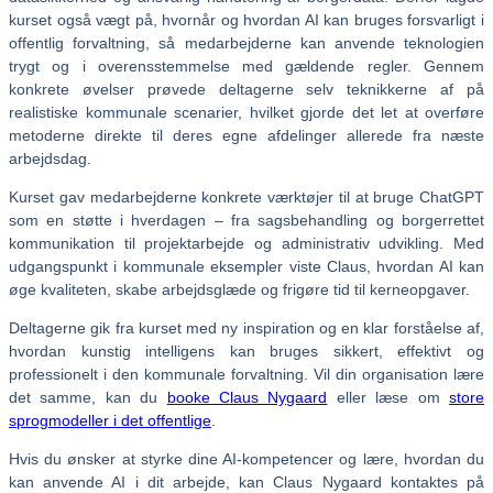
kurset også vægt på, hvornår og hvordan AI kan bruges forsvarligt i
offentlig forvaltning, så medarbejderne kan anvende teknologien
trygt og i overensstemmelse med gældende regler. Gennem
konkrete øvelser prøvede deltagerne selv teknikkerne af på
realistiske kommunale scenarier, hvilket gjorde det let at overføre
metoderne direkte til deres egne afdelinger allerede fra næste
arbejdsdag.
Kurset gav medarbejderne konkrete værktøjer til at bruge ChatGPT
som en støtte i hverdagen – fra sagsbehandling og borgerrettet
kommunikation til projektarbejde og administrativ udvikling. Med
udgangspunkt i kommunale eksempler viste Claus, hvordan AI kan
øge kvaliteten, skabe arbejdsglæde og frigøre tid til kerneopgaver.
Deltagerne gik fra kurset med ny inspiration og en klar forståelse af,
hvordan kunstig intelligens kan bruges sikkert, effektivt og
professionelt i den kommunale forvaltning. Vil din organisation lære
det samme, kan du
booke Claus Nygaard
eller læse om
store
sprogmodeller i det offentlige
.
Hvis du ønsker at styrke dine AI-kompetencer og lære, hvordan du
kan anvende AI i dit arbejde, kan Claus Nygaard kontaktes på