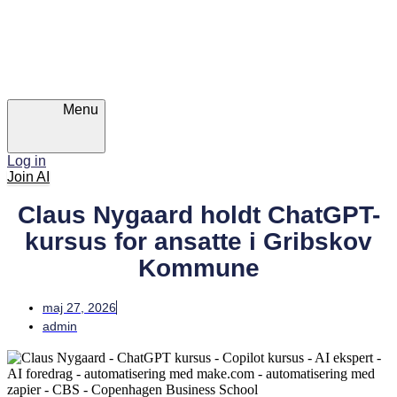
Skip
Skip
links
to
primary
navigation
Skip
to
content
Menu
Log in
Join AI
Claus Nygaard holdt ChatGPT-
kursus for ansatte i Gribskov
Kommune
maj 27, 2026
admin