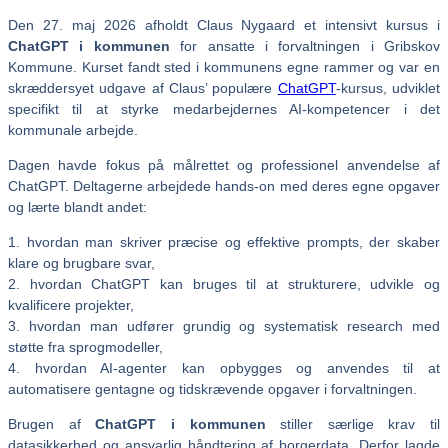
Den 27. maj 2026 afholdt Claus Nygaard et intensivt kursus i
ChatGPT i kommunen
for ansatte i forvaltningen i Gribskov
Kommune. Kurset fandt sted i kommunens egne rammer og var en
skræddersyet udgave af Claus’ populære
ChatGPT
-kursus, udviklet
specifikt til at styrke medarbejdernes AI-kompetencer i det
kommunale arbejde.
Dagen havde fokus på målrettet og professionel anvendelse af
ChatGPT. Deltagerne arbejdede hands-on med deres egne opgaver
og lærte blandt andet:
1. hvordan man skriver præcise og effektive prompts, der skaber
klare og brugbare svar,
2. hvordan ChatGPT kan bruges til at strukturere, udvikle og
kvalificere projekter,
3. hvordan man udfører grundig og systematisk research med
støtte fra sprogmodeller,
4. hvordan AI-agenter kan opbygges og anvendes til at
automatisere gentagne og tidskrævende opgaver i forvaltningen.
Brugen af
ChatGPT i kommunen
stiller særlige krav til
datasikkerhed og ansvarlig håndtering af borgerdata. Derfor lagde