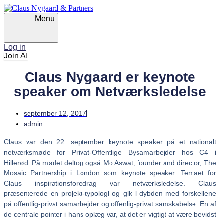
Skip
Skip
links
to
Menu
primary
navigation
Skip
Log in
to
Join AI
content
Claus Nygaard er keynote
speaker om Netværksledelse
september 12, 2017
admin
Claus var den 22. september keynote speaker på et nationalt
netværksmøde for Privat-Offentlige Bysamarbejder hos C4 i
Hillerød. På mødet deltog også Mo Aswat, founder and director, The
Mosaic Partnership i London som keynote speaker. Temaet for
Claus inspirationsforedrag var netværksledelse. Claus
præsenterede en projekt-typologi og gik i dybden med forskellene
på offentlig-privat samarbejder og offenlig-privat samskabelse. En af
de centrale pointer i hans oplæg var, at det er vigtigt at være bevidst