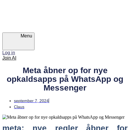
Skip
Skip
links
to
primary
navigation
Skip
to
content
Menu
Log in
Join AI
Meta åbner op for nye
opkaldsapps på WhatsApp og
Messenger
september 7, 2024
Claus
meta: nye regler åbner for