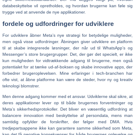
databeskyttelse vil opretholdes, og hvordan brugerne kan føle sig
trygge ved at anvende de nye applikationer.
fordele og udfordringer for udviklere
For udviklere åbner Meta’s nye strategi for betydelige muligheder,
men også visse udfordringer. Åbningen giver udviklere en platform
til at skabe integrerede løsninger, der når ud til WhatsApp’s og
Messenger’s store brugergrupper. Det, der gør det specielt, er ikke
kun muligheden for vidtrækkende adgang til brugerne, men også
potentialet for at tænke ud-af-boksen og skabe innovative apps, der
forbedrer brugeroplevelsen. Mine erfaringer i tech-branchen har
ofte vist, at åbne platforme kan være de steder, hvor ny og kreativ
teknologi blomstrer.
Men denne adgang kommer med et ansvar. Udviklerne skal sikre, at
deres applikationer lever op til både brugernes forventninger og
Meta’s sikkerhedsprotokoller. Det bliver en væsentlig udfordring at
balancere innovation med beskyttelse af persondata, mens man
samtidig opfylder de forskrifter, der følger med DMA. Hvis
tredjepartsappene ikke kan garantere samme sikkerhed som Meta,
kan det få negative konsekvenser for både brugernes oplevelse og