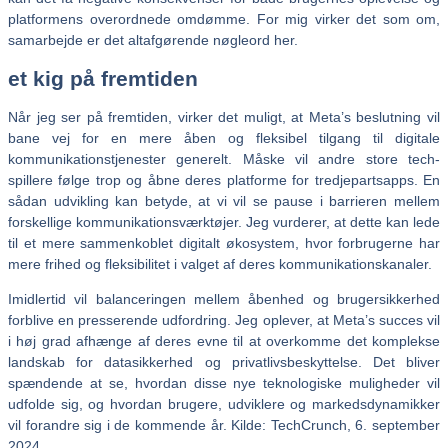
platformens overordnede omdømme. For mig virker det som om,
samarbejde er det altafgørende nøgleord her.
et kig på fremtiden
Når jeg ser på fremtiden, virker det muligt, at Meta’s beslutning vil
bane vej for en mere åben og fleksibel tilgang til digitale
kommunikationstjenester generelt. Måske vil andre store tech-
spillere følge trop og åbne deres platforme for tredjepartsapps. En
sådan udvikling kan betyde, at vi vil se pause i barrieren mellem
forskellige kommunikationsværktøjer. Jeg vurderer, at dette kan lede
til et mere sammenkoblet digitalt økosystem, hvor forbrugerne har
mere frihed og fleksibilitet i valget af deres kommunikationskanaler.
Imidlertid vil balanceringen mellem åbenhed og brugersikkerhed
forblive en presserende udfordring. Jeg oplever, at Meta’s succes vil
i høj grad afhænge af deres evne til at overkomme det komplekse
landskab for datasikkerhed og privatlivsbeskyttelse. Det bliver
spændende at se, hvordan disse nye teknologiske muligheder vil
udfolde sig, og hvordan brugere, udviklere og markedsdynamikker
vil forandre sig i de kommende år. Kilde: TechCrunch, 6. september
2024.