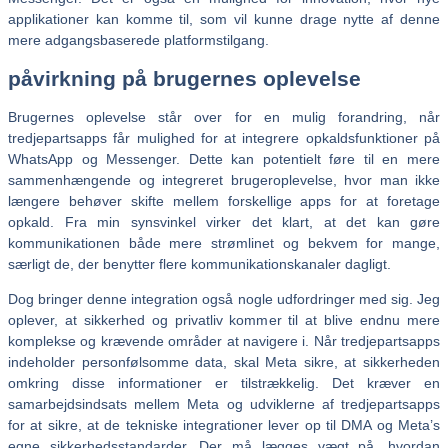
applikationer kan komme til, som vil kunne drage nytte af denne
mere adgangsbaserede platformstilgang.
påvirkning på brugernes oplevelse
Brugernes oplevelse står over for en mulig forandring, når
tredjepartsapps får mulighed for at integrere opkaldsfunktioner på
WhatsApp og Messenger. Dette kan potentielt føre til en mere
sammenhængende og integreret brugeroplevelse, hvor man ikke
længere behøver skifte mellem forskellige apps for at foretage
opkald. Fra min synsvinkel virker det klart, at det kan gøre
kommunikationen både mere strømlinet og bekvem for mange,
særligt de, der benytter flere kommunikationskanaler dagligt.
Dog bringer denne integration også nogle udfordringer med sig. Jeg
oplever, at sikkerhed og privatliv kommer til at blive endnu mere
komplekse og krævende områder at navigere i. Når tredjepartsapps
indeholder personfølsomme data, skal Meta sikre, at sikkerheden
omkring disse informationer er tilstrækkelig. Det kræver en
samarbejdsindsats mellem Meta og udviklerne af tredjepartsapps
for at sikre, at de tekniske integrationer lever op til DMA og Meta’s
egne sikkerhedsstandarder. Der må lægges vægt på, hvordan