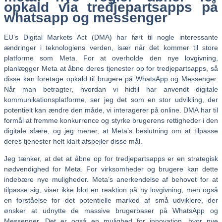
opkald via tredjepartsapps på
whatsapp og messenger
EU’s Digital Markets Act (DMA) har ført til nogle interessante
ændringer i teknologiens verden, især når det kommer til store
platforme som Meta. For at overholde den nye lovgivning,
planlægger Meta at åbne deres tjenester op for tredjepartsapps, så
disse kan foretage opkald til brugere på WhatsApp og Messenger.
Når man betragter, hvordan vi hidtil har anvendt digitale
kommunikationsplatforme, ser jeg det som en stor udvikling, der
potentielt kan ændre den måde, vi interagerer på online. DMA har til
formål at fremme konkurrence og styrke brugerens rettigheder i den
digitale sfære, og jeg mener, at Meta’s beslutning om at tilpasse
deres tjenester helt klart afspejler disse mål.
Jeg tænker, at det at åbne op for tredjepartsapps er en strategisk
nødvendighed for Meta. For virksomheder og brugere kan dette
indebære nye muligheder. Meta’s anerkendelse af behovet for at
tilpasse sig, viser ikke blot en reaktion på ny lovgivning, men også
en forståelse for det potentielle marked af små udviklere, der
ønsker at udnytte de massive brugerbaser på WhatsApp og
Messenger. Det er også en mulighed for innovation, hvor nye