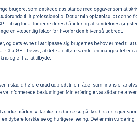
l mange brugere, som ønskede assistance med opgaver som at sk
a studerende til it-professionelle. Det er min opfattelse, at denne f
il sig for at forbedre deres håndtering af kundeforespørgsler o
e en væsentlig faktor for, hvorfor den bliver så udbredt.
er, og dets evne til at tilpasse sig brugernes behov er med til a
r ChatGPT bevist, at det kan tilføre værdi i en mangeartet erhve
knologier har at tilbyde.
elsen i stadig højere grad udbredt til områder som finansiel ana
 velinformerede beslutninger. Min erfaring er, at sådanne anvend
at ændre måden, vi tænker uddannelse på. Med teknologier som
 en dybere forståelse og hurtigere læring. Det er min vurdering,