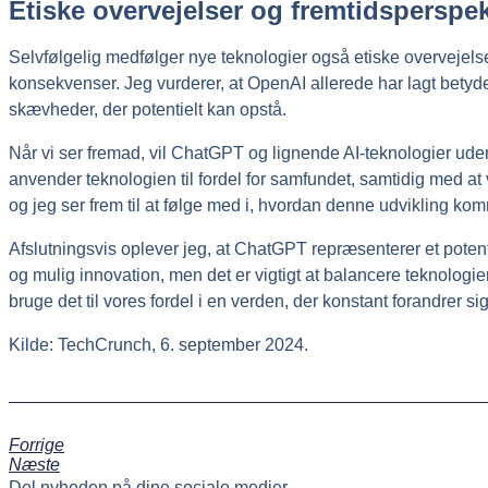
Etiske overvejelser og fremtidsperspek
Selvfølgelig medfølger nye teknologier også etiske overvejelse
konsekvenser. Jeg vurderer, at OpenAI allerede har lagt bety
skævheder, der potentielt kan opstå.
Når vi ser fremad, vil ChatGPT og lignende AI-teknologier uden 
anvender teknologien til fordel for samfundet, samtidig med at
og jeg ser frem til at følge med i, hvordan denne udvikling komm
Afslutningsvis oplever jeg, at ChatGPT repræsenterer et potenti
og mulig innovation, men det er vigtigt at balancere teknolog
bruge det til vores fordel i en verden, der konstant forandrer sig
Kilde: TechCrunch, 6. september 2024.
Forrige
Næste
Del nyheden på dine sociale medier