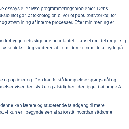
rive essays eller løse programmeringsproblemer. Dens
leksibilitet gør, at teknologien bliver et populært værktøj for
g strømlining af interne processer. Efter min mening er
t underbygge dets stigende popularitet. Uanset om det drejer sig
rvskontekst. Jeg vurderer, at fremtiden kommer til at byde på
lyse og optimering. Den kan forstå komplekse spørgsmål og
elser viser den styrke og alsidighed, der ligger i at bruge AI
 denne kan lærere og studerende få adgang til mere
 at vi kun er i begyndelsen af at forstå, hvordan sådanne