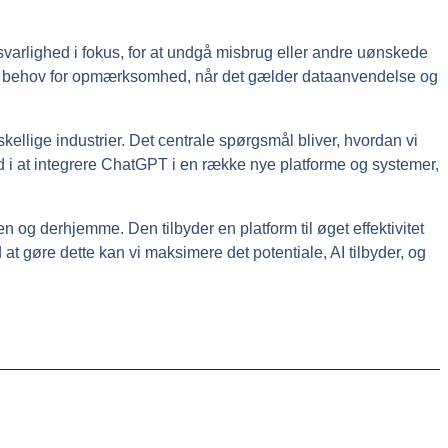
svarlighed i fokus, for at undgå misbrug eller andre uønskede
g er behov for opmærksomhed, når det gælder dataanvendelse og
kellige industrier. Det centrale spørgsmål bliver, hvordan vi
ed i at integrere ChatGPT i en række nye platforme og systemer,
n og derhjemme. Den tilbyder en platform til øget effektivitet
 gøre dette kan vi maksimere det potentiale, AI tilbyder, og