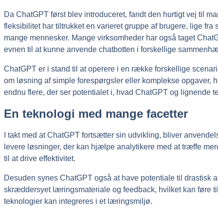
Da ChatGPT først blev introduceret, fandt den hurtigt vej ti
fleksibilitet har tiltrukket en varieret gruppe af brugere, lige fr
mange mennesker. Mange virksomheder har også taget ChatGPT t
evnen til at kunne anvende chatbotten i forskellige sammenhæng
ChatGPT er i stand til at operere i en række forskellige scenari
om løsning af simple forespørgsler eller komplekse opgaver, ha
endnu flere, der ser potentialet i, hvad ChatGPT og lignende te
En teknologi med mange facetter
I takt med at ChatGPT fortsætter sin udvikling, bliver anvend
levere løsninger, der kan hjælpe analytikere med at træffe mere
til at drive effektivitet.
Desuden synes ChatGPT også at have potentiale til drastisk 
skræddersyet læringsmateriale og feedback, hvilket kan føre til
teknologier kan integreres i et læringsmiljø.