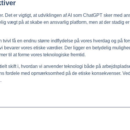
tiver
r. Det er vigtigt, at udviklingen af AI som ChatGPT sker med an
delig vægt på at skabe en ansvarlig platform, men at der stadi
tvivl få en endnu større indflydelse på vores hverdag og på fors
 vi bevarer vores etiske værdier. Der ligger en betydelig muligh
er til at forme vores teknologiske fremtid.
elt skift i, hvordan vi anvender teknologi både på arbejdspladse
iens fordele med opmærksomhed på de etiske konsekvenser. Ved at
.