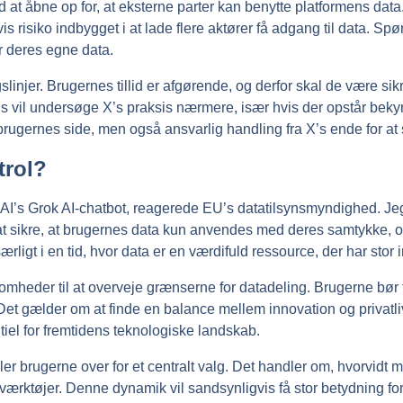
at åbne op for, at eksterne parter kan benytte platformens data. 
is risiko indbygget i at lade flere aktører få adgang til data. Sp
r deres egne data.
ingslinjer. Brugernes tillid er afgørende, og derfor skal de være 
gvis vil undersøge X’s praksis nærmere, især hvis der opstår be
rugernes side, men også ansvarlig handling fra X’s ende for at s
trol?
AI’s Grok AI-chatbot, reagerede EU’s datatilsynsmyndighed. Jeg 
at sikre, at brugernes data kun anvendes med deres samtykke, og
ligt i en tid, hvor data er en værdifuld ressource, der har stor i
mheder til at overveje grænserne for datadeling. Brugerne bør tæn
et gælder om at finde en balance mellem innovation og privatliv
tiel for fremtidens teknologiske landskab.
ller brugerne over for et centralt valg. Det handler om, hvorvidt m
I-værktøjer. Denne dynamik vil sandsynligvis få stor betydning for