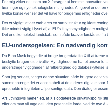
For mig virker det, som om X forsøger at fremme innovation ved 
løsninger og nye teknologiske muligheder. Alligevel er der en v
hvilke konsekvenser det vil have for brugernes rettigheder ove
Det er vigtigt, at der etableres en stærk struktur og klare retn
ikke mindst vigtig i lyset af, at EU’s tilsynsmyndigheder muli
Det er et komplekst landskab, som både kræver forståelse fra b
EU-undersøgelsen: En nødvendig kon
Da Elon Musk begyndte at bruge brugerdata fra X til at træne x
beskytte brugernes privatliv. Myndighederne har et ansvar for 
understreger vigtigheden af retfærdighed og databeskyttelse, sær
Som jeg ser det, tvinger denne situation både brugere og virkso
sammenhænge det er acceptabelt at dele deres digitale spor. D
opretholde integriteten af personlige data. Den dialog er essen
Afslutningsvis mener jeg, at X’s opdaterede privatlivspolitik sti
eller om man vil tage del i den potentielle fordel ved de nye A