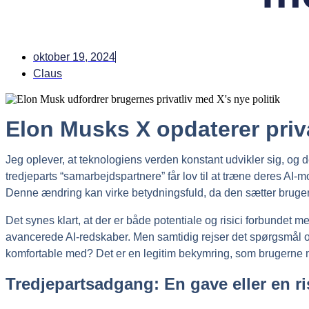
oktober 19, 2024
Claus
Elon Musks X opdaterer priva
Jeg oplever, at teknologiens verden konstant udvikler sig, og d
tredjeparts “samarbejdspartnere” får lov til at træne deres AI-
Denne ændring kan virke betydningsfuld, da den sætter brugern
Det synes klart, at der er både potentiale og risici forbunde
avancerede AI-redskaber. Men samtidig rejser det spørgsmål om
komfortable med? Det er en legitim bekymring, som brugerne må
Tredjepartsadgang: En gave eller en r