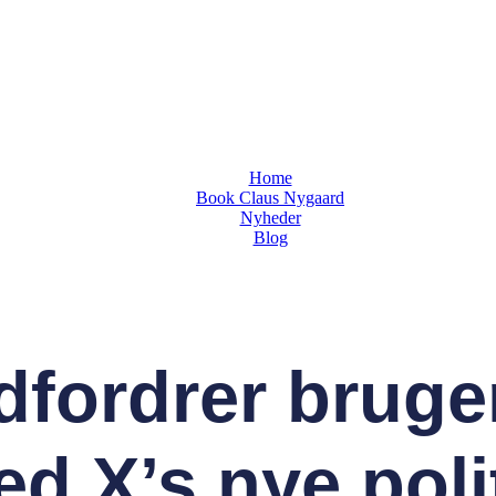
Home
Book Claus Nygaard
Nyheder
Blog
fordrer bruger
d X’s nye poli