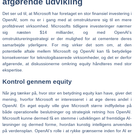
afgørende udvikling
Det ser ud til, at Microsoft har foretaget en stor finansiel investering i
OpenAI, som nu er i gang med at omstrukturere sig til en mere
profitdrevet virksomhed. Microsofts tidligere investeringer nærmer
sig næsten $14 milliarder, og med OpenAI’s
omstruktureringsstrategi er der mulighed for at cementere deres
samarbejde yderligere. For mig virker det som om, at den
potentielle aftale mellem Microsoft og OpenAI kan få betydelige
konsekvenser for teknologibaserede virksomheder, og det er derfor
afgørende, at diskussionerne omkring equity håndteres med stor
ekspertise.
Kontrol gennem equity
Når jeg tænker på, hvor stor en betydning equity kan have, giver det
mening, hvorfor Microsoft er interesseret i at øge deres andel i
OpenAI. En øget equity ville give Microsoft større indflydelse på
både operationelle beslutninger og strategisk retning hos OpenAI.
Microsoft kunne dermed få en stemme i udviklingen af fremtidige AI-
løsninger og dermed forme, hvordan kunstig intelligens anvendes
på verdensplan. OpenAI’s rolle i at rykke grænserne inden for AI er