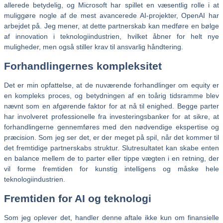
allerede betydelig, og Microsoft har spillet en væsentlig rolle i at
muliggøre nogle af de mest avancerede AI-projekter, OpenAI har
arbejdet på. Jeg mener, at dette partnerskab kan medføre en bølge
af innovation i teknologiindustrien, hvilket åbner for helt nye
muligheder, men også stiller krav til ansvarlig håndtering.
Forhandlingernes kompleksitet
Det er min opfattelse, at de nuværende forhandlinger om equity er
en kompleks proces, og betydningen af en toårig tidsramme blev
nævnt som en afgørende faktor for at nå til enighed. Begge parter
har involveret professionelle fra investeringsbanker for at sikre, at
forhandlingerne gennemføres med den nødvendige ekspertise og
præcision. Som jeg ser det, er der meget på spil, når det kommer til
det fremtidige partnerskabs struktur. Slutresultatet kan skabe enten
en balance mellem de to parter eller tippe vægten i en retning, der
vil forme fremtiden for kunstig intelligens og måske hele
teknologiindustrien.
Fremtiden for AI og teknologi
Som jeg oplever det, handler denne aftale ikke kun om finansielle