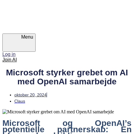
Skip
Skip
links
to
primary
navigation
Skip
to
content
Menu
Log in
Join AI
Microsoft styrker grebet om AI
med OpenAI samarbejde
oktober 20, 2024
Claus
Microsoft og OpenAI’s
potentielle partnerskab: En