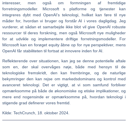
interesser, men også om formningen af fremtidige
forretningsmodeller. Microsoft s platforme og tjenester kan
integreres dybt med OpenAI’s teknologi, hvilket kan føre til nye
måder for, hvordan vi bruger og forstår AI i vores dagligdag. Jeg
vurderer, at sådan et samarbejde ikke blot vil give OpenAI robuste
ressourcer til deres forskning, men også Microsoft nye muligheder
for at udvikle og implementere driftige forretningsmodeller. For
Microsoft kan en forøget equity åbne op for nye perspektiver, mens
OpenAI får stabiliteten til fortsat at innovere inden for AI.
Reflekterende over situationen, kan jeg se denne potentielle aftale
som en, der skal overvåges nøje, både med hensyn til de
teknologiske fremskridt, den kan frembringe, og de naturlige
bekymringer den kan rejse om markedsdominans og kontrol med
avanceret teknologi. Det er vigtigt, at vi som samfund forbliver
opmærksomme på både de økonomiske og etiske implikationer, og
mere end nogensinde er opmærksomme på, hvordan teknologi i
stigende grad definerer vores fremtid.
Kilde: TechCrunch, 18. oktober 2024.