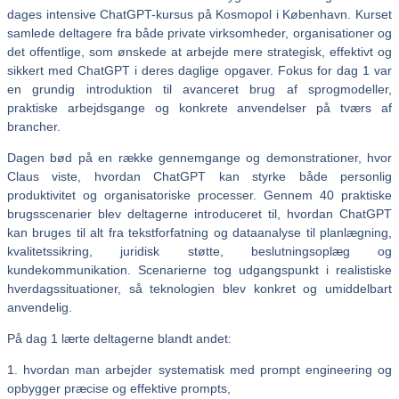
dages intensive ChatGPT-kursus på Kosmopol i København. Kurset
samlede deltagere fra både private virksomheder, organisationer og
det offentlige, som ønskede at arbejde mere strategisk, effektivt og
sikkert med ChatGPT i deres daglige opgaver. Fokus for dag 1 var
en grundig introduktion til avanceret brug af sprogmodeller,
praktiske arbejdsgange og konkrete anvendelser på tværs af
brancher.
Dagen bød på en række gennemgange og demonstrationer, hvor
Claus viste, hvordan ChatGPT kan styrke både personlig
produktivitet og organisatoriske processer. Gennem 40 praktiske
brugsscenarier blev deltagerne introduceret til, hvordan ChatGPT
kan bruges til alt fra tekstforfatning og dataanalyse til planlægning,
kvalitetssikring, juridisk støtte, beslutningsoplæg og
kundekommunikation. Scenarierne tog udgangspunkt i realistiske
hverdagssituationer, så teknologien blev konkret og umiddelbart
anvendelig.
På dag 1 lærte deltagerne blandt andet:
1. hvordan man arbejder systematisk med prompt engineering og
opbygger præcise og effektive prompts,