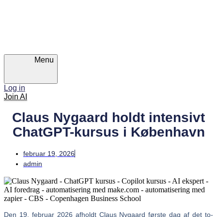
Skip
Skip
links
to
primary
navigation
Skip
to
content
Menu
Log in
Join AI
Claus Nygaard holdt intensivt
ChatGPT-kursus i København
februar 19, 2026
admin
Den 19. februar 2026 afholdt Claus Nygaard første dag af det to-