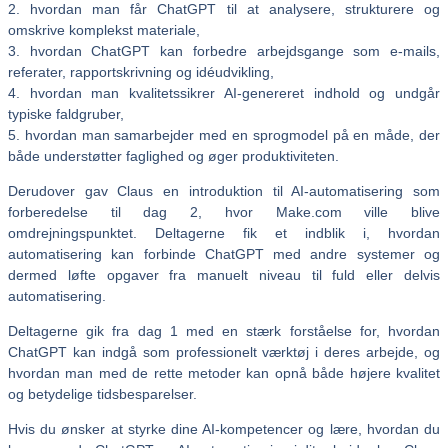
2. hvordan man får ChatGPT til at analysere, strukturere og
omskrive komplekst materiale,
3. hvordan ChatGPT kan forbedre arbejdsgange som e-mails,
referater, rapportskrivning og idéudvikling,
4. hvordan man kvalitetssikrer AI-genereret indhold og undgår
typiske faldgruber,
5. hvordan man samarbejder med en sprogmodel på en måde, der
både understøtter faglighed og øger produktiviteten.
Derudover gav Claus en introduktion til AI-automatisering som
forberedelse til dag 2, hvor Make.com ville blive
omdrejningspunktet. Deltagerne fik et indblik i, hvordan
automatisering kan forbinde ChatGPT med andre systemer og
dermed løfte opgaver fra manuelt niveau til fuld eller delvis
automatisering.
Deltagerne gik fra dag 1 med en stærk forståelse for, hvordan
ChatGPT kan indgå som professionelt værktøj i deres arbejde, og
hvordan man med de rette metoder kan opnå både højere kvalitet
og betydelige tidsbesparelser.
Hvis du ønsker at styrke dine AI-kompetencer og lære, hvordan du