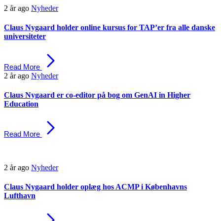
Skip
Skip
2 år ago
Nyheder
links
to
primary
Claus Nygaard holder online kursus for TAP’er fra alle danske
navigation
universiteter
Skip
to
content
Read More
2 år ago
Nyheder
Claus Nygaard er co-editor på bog om GenAI in Higher
Education
Read More
2 år ago
Nyheder
Claus Nygaard holder oplæg hos ACMP i Københavns
Lufthavn