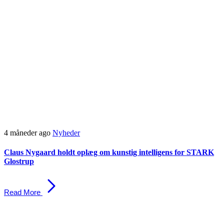
4 måneder ago
Nyheder
Claus Nygaard holdt oplæg om kunstig intelligens for STARK
Glostrup
Read More