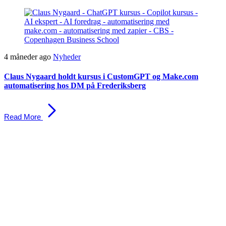
Skip
Skip
links
to
primary
navigation
Skip
4 måneder ago
Nyheder
to
content
Claus Nygaard holdt kursus i CustomGPT og Make.com
automatisering hos DM på Frederiksberg
Read More