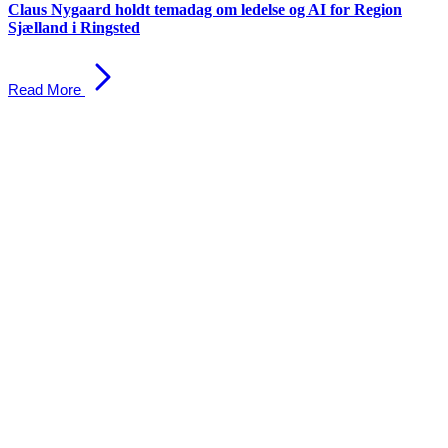
Claus Nygaard holdt temadag om ledelse og AI for Region
Sjælland i Ringsted
Read More