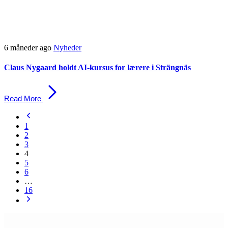
6 måneder ago
Nyheder
Claus Nygaard holdt AI-kursus for lærere i Strängnäs
Read More
1
2
3
4
5
6
…
16